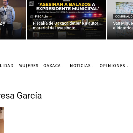
FISCALÍA
COMUNALID
Z y
Fiscalía de Oaxaca detiene a autor
San Migue
.
material del asesinato...
ejidatarios
LIDAD
MUJERES
OAXACA
NOTICIAS
OPINIONES
resa García