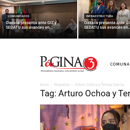
COMUNICADOS
INFRAESTRUCTURA
Oaxaca presenta ante GIZ y
Oaxaca presenta ante GI
SEDATU sus avances en...
SEDATU sus avances en..
COMUNA
Inicio
Etiquetas
Arturo Ochoa y Teresa García
Tag: Arturo Ochoa y Te