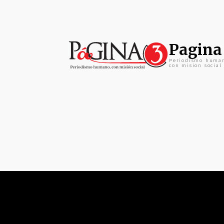
Pagina
Periodismo huma
con mision social