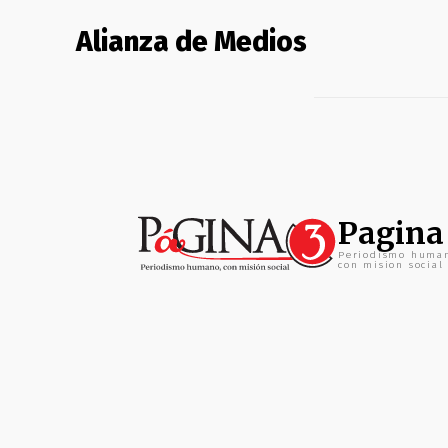
Alianza de Medios
Pagina
Periodismo huma
con mision social