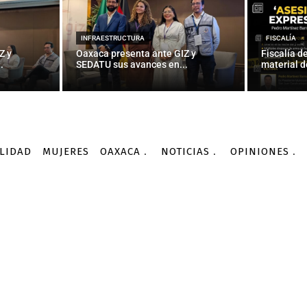
INFRAESTRUCTURA
FISCALÍA
Z y
Oaxaca presenta ante GIZ y
Fiscalía d
.
SEDATU sus avances en...
material d
LIDAD
MUJERES
OAXACA
NOTICIAS
OPINIONES