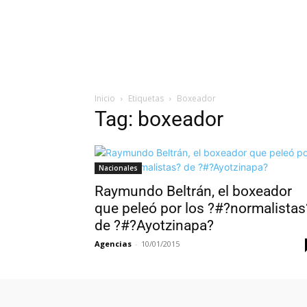
Inicio
Etiquetas
Boxeador
Tag: boxeador
Nacionales
Raymundo Beltrán, el boxeador
que peleó por los ?#?normalistas
de ?#?Ayotzinapa?
Agencias
-
10/01/2015