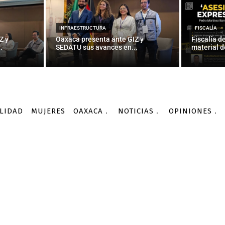
INFRAESTRUCTURA
FISCALÍA
Z y
Oaxaca presenta ante GIZ y
Fiscalía d
.
SEDATU sus avances en...
material d
LIDAD
MUJERES
OAXACA
NOTICIAS
OPINIONES