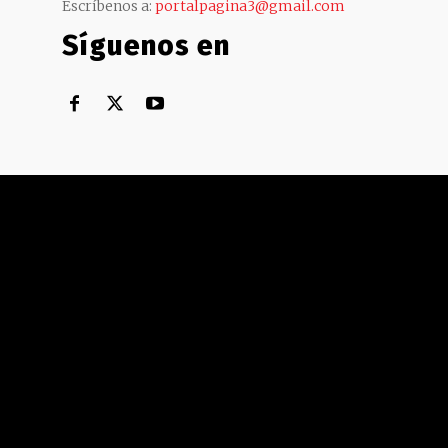
Escríbenos a:
portalpagina3@gmail.com
Síguenos en
Territorial