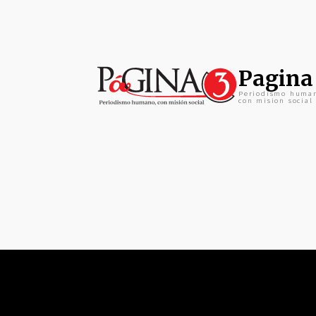
Pagina
Periodismo huma
con mision social