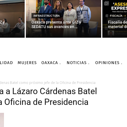
INFRAESTRUCTURA
FISCALÍA
Z y
Oaxaca presenta ante GIZ y
Fiscalía d
.
SEDATU sus avances en...
material d
LIDAD
MUJERES
OAXACA
NOTICIAS
OPINIONES
nas Batel como próximo jefe de la Oficina de Presidencia
 a Lázaro Cárdenas Batel
a Oficina de Presidencia