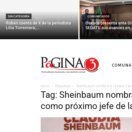
SIN CATEGORÍA
COMUNICADOS
Roban cuenta de X de la periodista
Oaxaca presenta ante GI
Lilia Torrentera;...
SEDATU sus avances en..
COMUNA
Inicio
Etiquetas
Sheinbaum nombra a Lázaro Cárde
Tag: Sheinbaum nombra
como próximo jefe de l