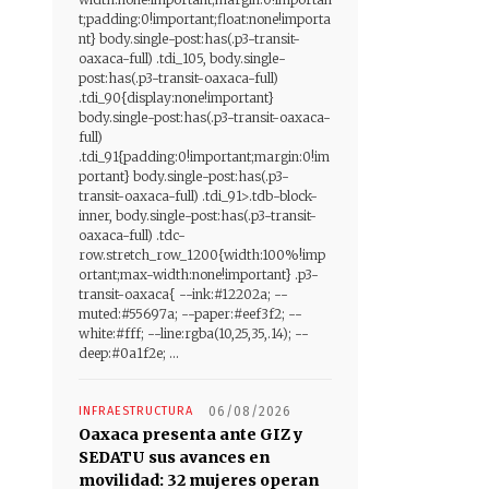
t;padding:0!important;float:none!importa
nt} body.single-post:has(.p3-transit-
oaxaca-full) .tdi_105, body.single-
post:has(.p3-transit-oaxaca-full)
.tdi_90{display:none!important}
body.single-post:has(.p3-transit-oaxaca-
full)
.tdi_91{padding:0!important;margin:0!im
portant} body.single-post:has(.p3-
transit-oaxaca-full) .tdi_91>.tdb-block-
inner, body.single-post:has(.p3-transit-
oaxaca-full) .tdc-
row.stretch_row_1200{width:100%!imp
ortant;max-width:none!important} .p3-
transit-oaxaca{ --ink:#12202a; --
muted:#55697a; --paper:#eef3f2; --
white:#fff; --line:rgba(10,25,35,.14); --
deep:#0a1f2e; ...
INFRAESTRUCTURA
06/08/2026
Oaxaca presenta ante GIZ y
SEDATU sus avances en
movilidad: 32 mujeres operan