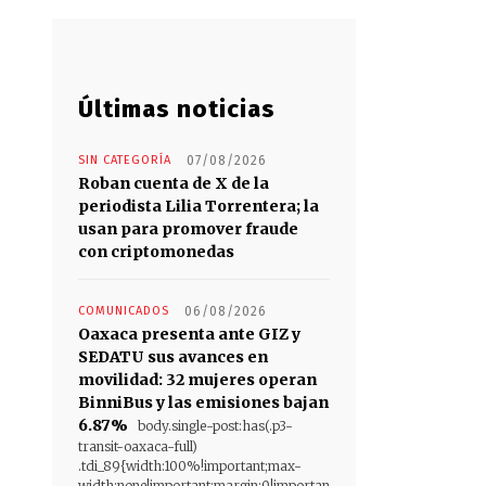
Últimas noticias
SIN CATEGORÍA
07/08/2026
Roban cuenta de X de la
periodista Lilia Torrentera; la
usan para promover fraude
con criptomonedas
COMUNICADOS
06/08/2026
Oaxaca presenta ante GIZ y
SEDATU sus avances en
movilidad: 32 mujeres operan
BinniBus y las emisiones bajan
6.87%
body.single-post:has(.p3-
transit-oaxaca-full)
.tdi_89{width:100%!important;max-
width:none!important;margin:0!importan