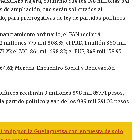
Meixuiero Nájera, confirmó que los 198 millones 841
s de ampliación, que serán solicitados al
, para prerrogativas de ley de partidos políticos.
inanciamiento ordinario, el PAN recibirá
2 millones 775 mil 808.35; el PRD, 1 millón 860 mil
73.25; el MC, 861 mil 698.82; el PUP, 848 mil 158.95.
 464.61; Morena, Encuentro Social y Renovación
olíticos recibirán 3 millones 898 mil 857.71 pesos,
 partido político y van de los 999 mil 291.02 pesos
1 mdp por la Guelaguetza con encuesta de solo
e ganancias