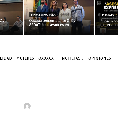
INFRAESTRUCTURA
FISCALÍA
Z y
Oaxaca presenta ante GIZ y
Fiscalía d
.
SEDATU sus avances en...
material d
LIDAD
MUJERES
OAXACA
NOTICIAS
OPINIONES
Democracia
198.8 millones de pesos, el pastel para 12 partidos...
DEMOCRACIA
DESTACADAS
ECONOMÍA
s de pesos, el pastel pa
políticos en Oaxaca
-
Por
JAIME GUERRERO
19/01/2016