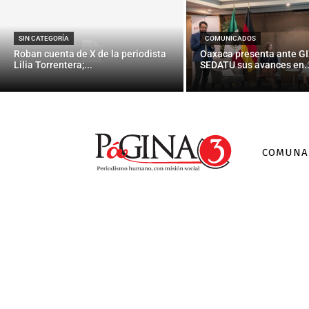
SIN CATEGORÍA
COMUNICADOS
Roban cuenta de X de la periodista
Oaxaca presenta ante GI
Lilia Torrentera;...
SEDATU sus avances en..
COMUNA
198.8 millone