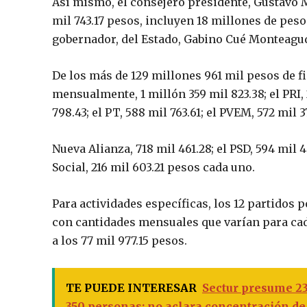
Así mismo, el consejero presidente, Gustavo 
mil 743.17 pesos, incluyen 18 millones de peso
gobernador, del Estado, Gabino Cué Monteagudo
De los más de 129 millones 961 mil pesos de f
mensualmente, 1 millón 359 mil 823.38; el PRI, 
798.43; el PT, 588 mil 763.61; el PVEM, 572 mil 3
Nueva Alianza, 718 mil 461.28; el PSD, 594 mil
Social, 216 mil 603.21 pesos cada uno.
Para actividades específicas, los 12 partidos p
con cantidades mensuales que varían para cada
a los 77 mil 977.15 pesos.
TE PUEDE INTERESAR
Sectur presume 23
350 personas; no aclara concentración d