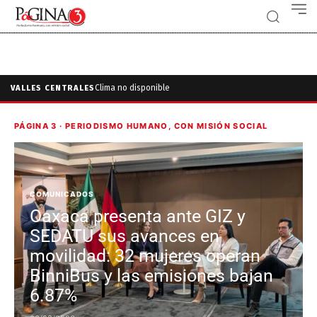
Clima no disponible
VALLES CENTRALES
PÁGINA 3 · PERIODISMO HUMANO, CON MISIÓN SOCIAL
COMUNICADOS
Oaxaca presenta ante GIZ y
SEDATU sus avances en
movilidad: 32 mujeres operan
BinniBus y las emisiones bajan
6.87%