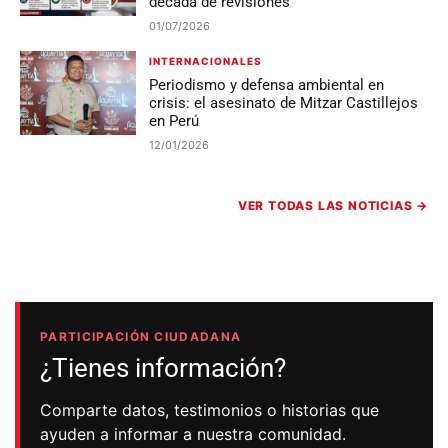
década de revisiones
01/07/2026
INTERNACIONALES
Periodismo y defensa ambiental en
crisis: el asesinato de Mitzar Castillejos
en Perú
12/01/2026
VER TODAS LAS NOTICIAS
→
PARTICIPACIÓN CIUDADANA
¿Tienes información?
Comparte datos, testimonios o historias que
ayuden a informar a nuestra comunidad.