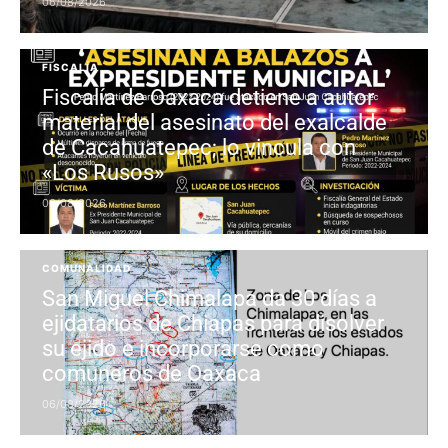
06/08/2026
FISCALÍA
Fiscalía de Oaxaca detiene a autor
material del asesinato del exalcalde
de Cacahuatepec; lo vincula con
«Los Rusos»
06/08/2026
COMUNALIDAD
San Miguel Chimalapa da 30 días a
ejidatarios de Chiapas para disolver
su ejido e incorporarse como
comuneros de Oaxaca
06/08/2026