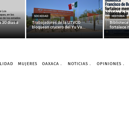
xicanos en el exterior 
credencial — La Jornada
SOCIEDAD
HISTORIA
 30 días a
Trabajadores de la UTVCO
Biblioteca
bloquean crucero del Yu Va...
fortalece 
-
Por
AGENCIA INFORMATIVA CONACYT
02/03/2016
LIDAD
MUJERES
OAXACA
NOTICIAS
OPINIONES