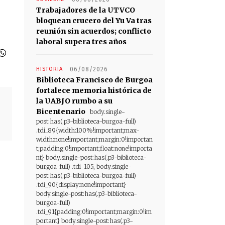
Trabajadores de la UTVCO
bloquean crucero del Yu Va tras
reunión sin acuerdos; conflicto
laboral supera tres años
HISTORIA
06/08/2026
Biblioteca Francisco de Burgoa
fortalece memoria histórica de
la UABJO rumbo a su
Bicentenario
body.single-
post:has(.p3-biblioteca-burgoa-full)
.tdi_89{width:100%!important;max-
width:none!important;margin:0!importan
t;padding:0!important;float:none!importa
nt} body.single-post:has(.p3-biblioteca-
burgoa-full) .tdi_105, body.single-
post:has(.p3-biblioteca-burgoa-full)
.tdi_90{display:none!important}
body.single-post:has(.p3-biblioteca-
burgoa-full)
.tdi_91{padding:0!important;margin:0!im
portant} body.single-post:has(.p3-