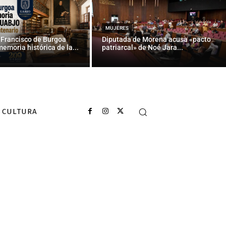
han tramitado
MUJERES
 Francisco de Burgoa
Diputada de Morena acusa «pacto
memoria histórica de la...
patriarcal» de Noé Jara...
CULTURA