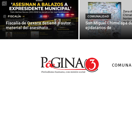
8 mil 200 me
FISCALÍA
COMUNALIDAD
Fiscalía de Oaxaca detiene a autor
San Miguel Chimalapa da
material del asesinato...
ejidatarios de...
COMUNA