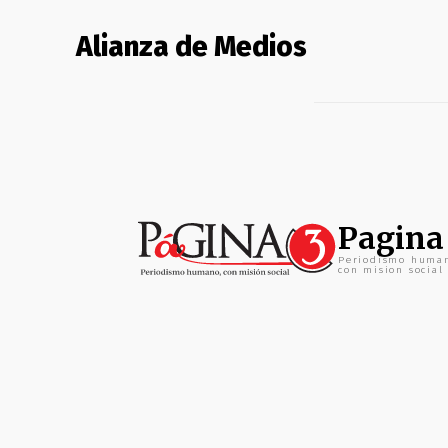
Alianza de Medios
Pagina
Periodismo huma
con mision social