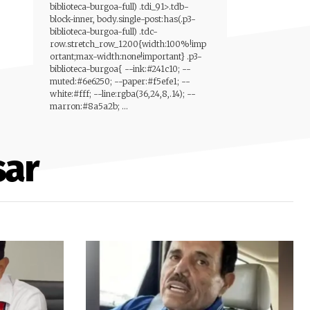
biblioteca-burgoa-full) .tdi_91>.tdb-
block-inner, body.single-post:has(.p3-
biblioteca-burgoa-full) .tdc-
row.stretch_row_1200{width:100%!imp
ortant;max-width:none!important} .p3-
biblioteca-burgoa{ --ink:#241c10; --
muted:#6e6250; --paper:#f5efe1; --
white:#fff; --line:rgba(36,24,8,.14); --
marron:#8a5a2b; ...
sar