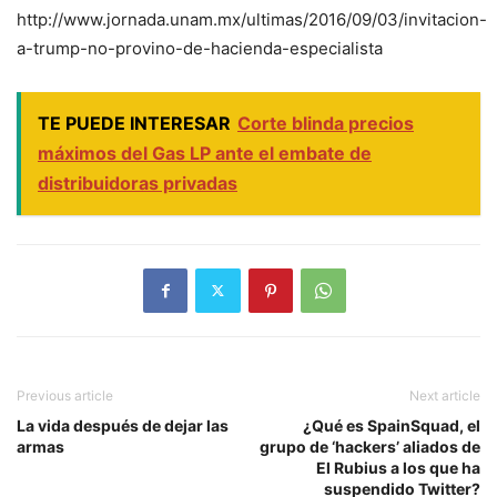
http://www.jornada.unam.mx/ultimas/2016/09/03/invitacion-
a-trump-no-provino-de-hacienda-especialista
TE PUEDE INTERESAR
Corte blinda precios
máximos del Gas LP ante el embate de
distribuidoras privadas
Previous article
Next article
La vida después de dejar las
¿Qué es SpainSquad, el
armas
grupo de ‘hackers’ aliados de
El Rubius a los que ha
suspendido Twitter?