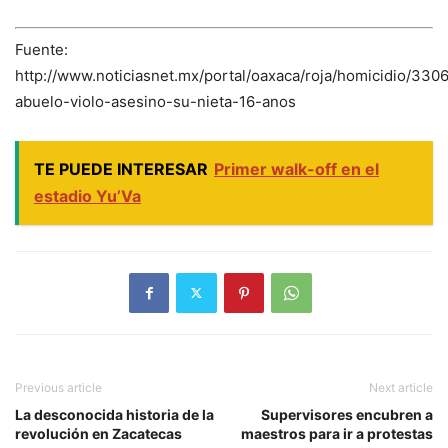
Fuente:
http://www.noticiasnet.mx/portal/oaxaca/roja/homicidio/330
abuelo-violo-asesino-su-nieta-16-anos
TE PUEDE INTERESAR
Primer walk-off en el
estadio Yu’Va
Previous article
Next article
La desconocida historia de la
Supervisores encubren a
revolución en Zacatecas
maestros para ir a protestas