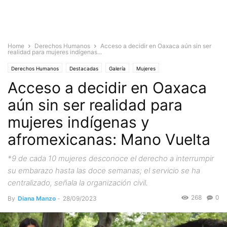
Home
Derechos Humanos
Acceso a decidir en Oaxaca aún sin ser
realidad para mujeres indígenas...
Derechos Humanos
Destacadas
Galería
Mujeres
Acceso a decidir en Oaxaca
Noticias de Mujeres
aún sin ser realidad para
mujeres indígenas y
afromexicanas: Mano Vuelta
*9 de cada 10 mujeres desconoce el derecho a interrumpir
su embarazo hasta las doce semanas; el servicio se ha
centralizado, señala la organización civil.
268
0
By
Diana Manzo
-
28/09/2023