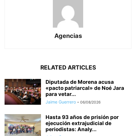
Agencias
RELATED ARTICLES
Diputada de Morena acusa
«pacto patriarcal» de Noé Jara
para vetar...
Jaime Guerrero
-
06/08/2026
Hasta 93 años de prisión por
ejecución extrajudicial de
periodistas: Analy...