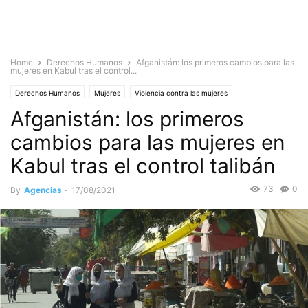
Home
Derechos Humanos
Afganistán: los primeros cambios para las
mujeres en Kabul tras el control...
Derechos Humanos
Mujeres
Violencia contra las mujeres
Afganistán: los primeros
Violencia y Seguridad
cambios para las mujeres en
Kabul tras el control talibán
73
0
By
Agencias
-
17/08/2021