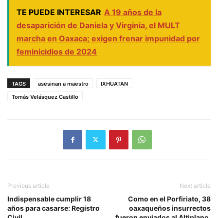
TE PUEDE INTERESAR
A 19 años de la
desaparición de Daniela y Virginia, el MULT
marcha en Oaxaca; exigen frenar impunidad por
feminicidios de 2024
TAGS
asesinan a maestro
IXHUATAN
Tomás Velásquez Castillo
Previous article
Next article
Indispensable cumplir 18
Como en el Porfiriato, 38
años para casarse: Registro
oaxaqueños insurrectos
Civil
fueron enviados al Altiplano,