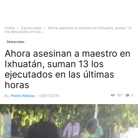
Home
Destacadas
Ahora asesinan a maestro en Ixhuatán, suman 13
los ejecutados en las...
Destacadas
Ahora asesinan a maestro en
Ixhuatán, suman 13 los
ejecutados en las últimas
horas
187
0
By
Pedro Matías
-
08/01/2016