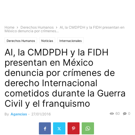
Home
Derechos Humanos
AI, la CMDPDH y la FIDH presentan en
México denuncia por crímenes...
Derechos Humanos
Noticias
Internacionales
AI, la CMDPDH y la FIDH
presentan en México
denuncia por crímenes de
derecho Internacional
cometidos durante la Guerra
Civil y el franquismo
60
0
By
Agencias
-
27/01/2016