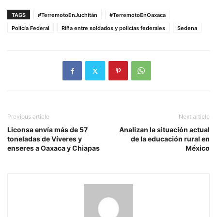
TAGS
#TerremotoEnJuchitán
#TerremotoEnOaxaca
Policía Federal
Riña entre soldados y policías federales
Sedena
Previous article
Next article
Liconsa envía más de 57
Analizan la situación actual
toneladas de Víveres y
de la educación rural en
enseres a Oaxaca y Chiapas
México