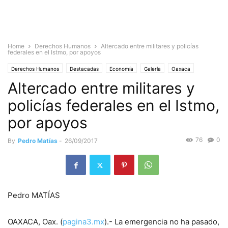
Home
Derechos Humanos
Altercado entre militares y policías
federales en el Istmo, por apoyos
Derechos Humanos
Destacadas
Economía
Galería
Oaxaca
Altercado entre militares y
Istmo
Noticias
Nacionales
Video
policías federales en el Istmo,
por apoyos
76
0
By
Pedro Matías
-
26/09/2017
Pedro MATÍAS
OAXACA, Oax. (
pagina3.mx
).- La emergencia no ha pasado,