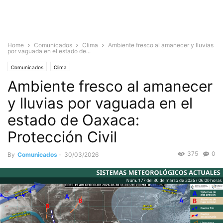
Home
Comunicados
Clima
Ambiente fresco al amanecer y lluvias
por vaguada en el estado de...
Comunicados
Clima
Ambiente fresco al amanecer
y lluvias por vaguada en el
estado de Oaxaca:
Protección Civil
375
0
By
Comunicados
-
30/03/2026