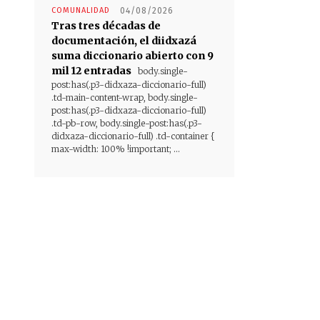
COMUNALIDAD
04/08/2026
Tras tres décadas de
documentación, el diidxazá
suma diccionario abierto con 9
mil 12 entradas
body.single-
post:has(.p3-didxaza-diccionario-full)
.td-main-content-wrap, body.single-
post:has(.p3-didxaza-diccionario-full)
.td-pb-row, body.single-post:has(.p3-
didxaza-diccionario-full) .td-container {
max-width: 100% !important; ...