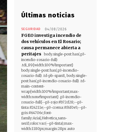
Últimas noticias
SEGURIDAD
04/08/2026
FGEO investiga incendio de
dos vehículos en El Rosario;
causa permanece abierta a
peritajes
body.single-post:has(.p3-
incendio-rosario-full)
.tdi_89{width:100%!important}
body.single-post:has(.p3-incendio-
rosario-full) .td-pb-span8, body.single-
post:has(.p3-incendio-rosario-full) .td-
main-content-
wrap{width:100%!important;max-
width:none!important} .p3-incendio-
rosario-full{--p3-rojo:#b72d28;--p3-
tinta:#24211e;--p3-crema:#f6f0e5;--p3-
gris:#64706c;font-
family:Arial,Helvetica,sans-
serif;color:var(--p3-tinta);max-
width:1180px;margin:28px auto