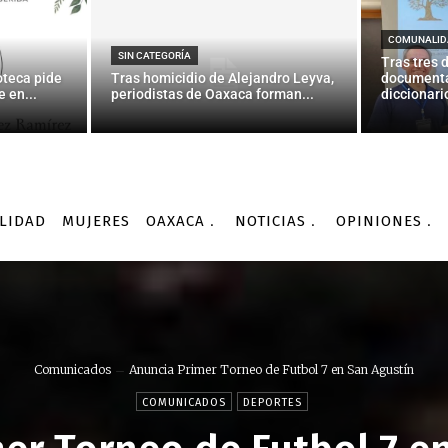
COMUNALID
SIN CATEGORÍA
Tras tres 
oteca pide
Tras homicidio de Alejandro Leyva,
documenta
 en...
periodistas de Oaxaca forman...
diccionario
LIDAD
MUJERES
OAXACA
NOTICIAS
OPINIONES
Comunicados
Anuncia Primer Torneo de Futbol 7 en San Agustín
COMUNICADOS
DEPORTES