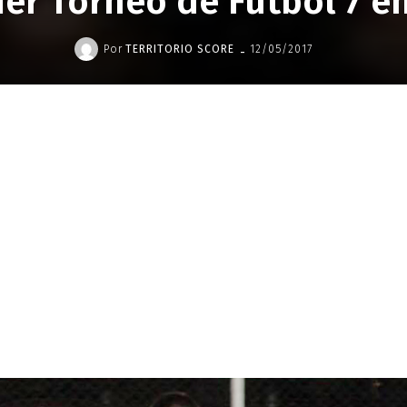
er Torneo de Futbol 7 e
-
Por
TERRITORIO SCORE
12/05/2017