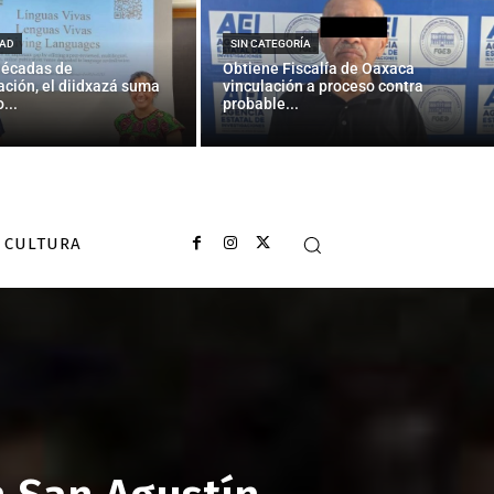
AD
SIN CATEGORÍA
décadas de
Obtiene Fiscalía de Oaxaca
ción, el diidxazá suma
vinculación a proceso contra
...
probable...
CULTURA