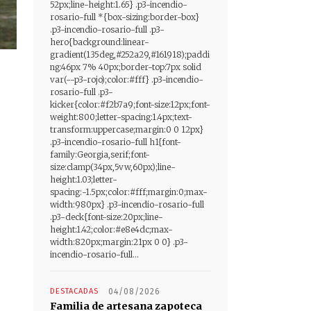
52px;line-height:1.65} .p3-incendio-
rosario-full *{box-sizing:border-box}
.p3-incendio-rosario-full .p3-
hero{background:linear-
gradient(135deg,#252a29,#161918);paddi
ng:46px 7% 40px;border-top:7px solid
var(--p3-rojo);color:#fff} .p3-incendio-
rosario-full .p3-
kicker{color:#f2b7a9;font-size:12px;font-
weight:800;letter-spacing:1.4px;text-
transform:uppercase;margin:0 0 12px}
.p3-incendio-rosario-full h1{font-
family:Georgia,serif;font-
size:clamp(34px,5vw,60px);line-
height:1.03;letter-
spacing:-1.5px;color:#fff;margin:0;max-
width:980px} .p3-incendio-rosario-full
.p3-deck{font-size:20px;line-
height:1.42;color:#e8e4dc;max-
width:820px;margin:21px 0 0} .p3-
incendio-rosario-full...
DESTACADAS
04/08/2026
Familia de artesana zapoteca