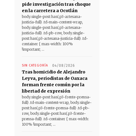
pide investigación tras choque
en la carretera a Ocotlán
body.single-post:has(.p3-artesana-
justicia-full) .td-main-content-wrap,
body.single-post:has(.p3-artesana-
justicia-full) .td-pb-row, body.single-
post:has(.p3-artesana-justicia-full) .td-
container { max-width: 100%
!important; ...
SIN CATEGORÍA
04/08/2026
Tras homicidio de Alejandro
Leyva, periodistas de Oaxaca
forman frente común por la
libertad de expresión
body.single-post:has(.p3-frente-prensa-
full) .td-main-content-wrap, body.single-
post:has(.p3-frente-prensa-full) .td-pb-
row, body.single-post:has(.p3-frente-
prensa-full) .td-container { max-width:
100% !important; ...