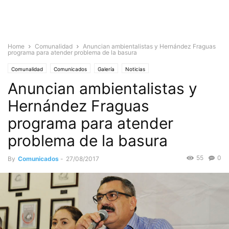
Home
Comunalidad
Anuncian ambientalistas y Hernández Fraguas
programa para atender problema de la basura
Comunalidad
Comunicados
Galería
Noticias
Anuncian ambientalistas y
Hernández Fraguas
programa para atender
problema de la basura
55
0
By
Comunicados
-
27/08/2017