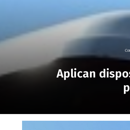
Co
Aplican dispo
p