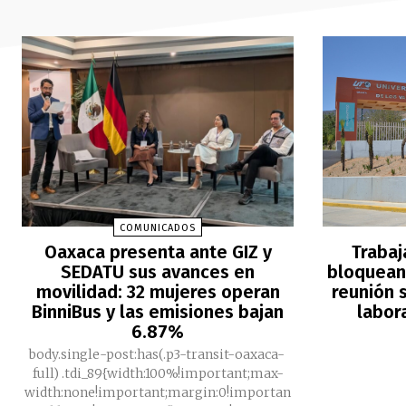
COMUNICADOS
Oaxaca presenta ante GIZ y
Trabaj
SEDATU sus avances en
bloquean 
movilidad: 32 mujeres operan
reunión s
BinniBus y las emisiones bajan
labor
6.87%
body.single-post:has(.p3-transit-oaxaca-
full) .tdi_89{width:100%!important;max-
width:none!important;margin:0!importan