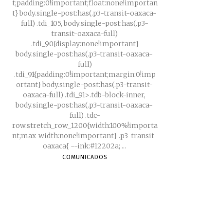
t;padding:0!important;float:none!importan
t} body.single-post:has(.p3-transit-oaxaca-
full) .tdi_105, body.single-post:has(.p3-
transit-oaxaca-full)
.tdi_90{display:none!important}
body.single-post:has(.p3-transit-oaxaca-
full)
.tdi_91{padding:0!important;margin:0!imp
ortant} body.single-post:has(.p3-transit-
oaxaca-full) .tdi_91>.tdb-block-inner,
body.single-post:has(.p3-transit-oaxaca-
full) .tdc-
row.stretch_row_1200{width:100%!importa
nt;max-width:none!important} .p3-transit-
oaxaca{ --ink:#12202a; ...
COMUNICADOS