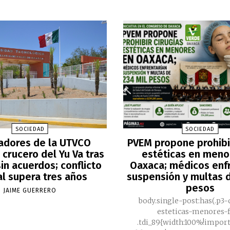
SOCIEDAD
SOCIEDAD
adores de la UTVCO
PVEM propone prohibir
crucero del Yu Va tras
estéticas en meno
in acuerdos; conflicto
Oaxaca; médicos enf
al supera tres años
suspensión y multas d
pesos
JAIME GUERRERO
body.single-post:has(.p3-
esteticas-menores-f
.tdi_89{width:100%!impor