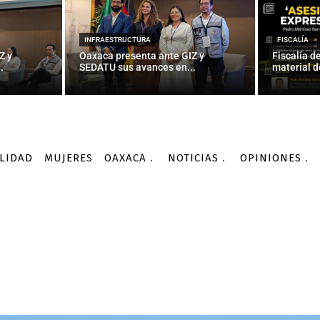
INFRAESTRUCTURA
FISCALÍA
Z y
Oaxaca presenta ante GIZ y
Fiscalía d
.
SEDATU sus avances en...
material d
LIDAD
MUJERES
OAXACA
NOTICIAS
OPINIONES