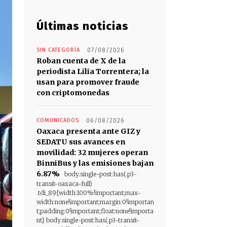
Últimas noticias
SIN CATEGORÍA
07/08/2026
Roban cuenta de X de la
periodista Lilia Torrentera; la
usan para promover fraude
con criptomonedas
COMUNICADOS
06/08/2026
Oaxaca presenta ante GIZ y
SEDATU sus avances en
movilidad: 32 mujeres operan
BinniBus y las emisiones bajan
6.87%
body.single-post:has(.p3-
transit-oaxaca-full)
.tdi_89{width:100%!important;max-
width:none!important;margin:0!importan
t;padding:0!important;float:none!importa
nt} body.single-post:has(.p3-transit-