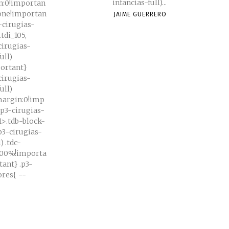
infancias-full)...
n:0!importan
none!importan
JAIME GUERRERO
3-cirugias-
tdi_105,
cirugias-
ull)
portant}
cirugias-
ull)
;margin:0!imp
.p3-cirugias-
91>.tdb-block-
.p3-cirugias-
) .tdc-
100%!importa
} .p3-
es{ --