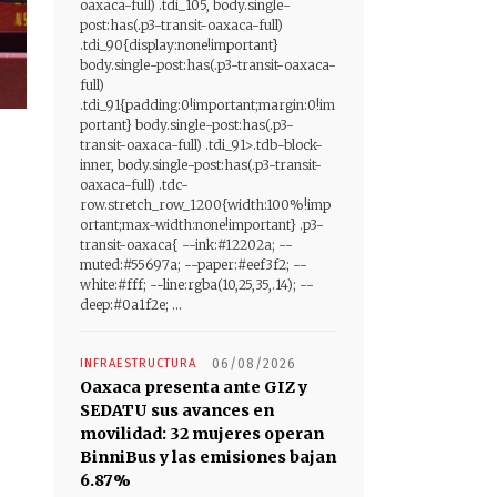
oaxaca-full) .tdi_105, body.single-
post:has(.p3-transit-oaxaca-full)
.tdi_90{display:none!important}
body.single-post:has(.p3-transit-oaxaca-
full)
.tdi_91{padding:0!important;margin:0!im
portant} body.single-post:has(.p3-
transit-oaxaca-full) .tdi_91>.tdb-block-
inner, body.single-post:has(.p3-transit-
oaxaca-full) .tdc-
row.stretch_row_1200{width:100%!imp
ortant;max-width:none!important} .p3-
transit-oaxaca{ --ink:#12202a; --
muted:#55697a; --paper:#eef3f2; --
white:#fff; --line:rgba(10,25,35,.14); --
deep:#0a1f2e; ...
INFRAESTRUCTURA
06/08/2026
Oaxaca presenta ante GIZ y
SEDATU sus avances en
movilidad: 32 mujeres operan
BinniBus y las emisiones bajan
6.87%