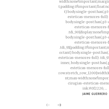
width:none!important;margi
t;padding:0!important;float:
t} body.single-post:has(.p
esteticas-menores-full) .
body.single-post:has(.p3-
esteticas-menores-f
.tdi_90{display:none!im
body.single-post:has(.p3-
esteticas-menores-f
.tdi_91{padding:0!important
ortant} body.single-post:has(
esteticas-menores-full) .tdi_
inner, body.single-post:has(
esteticas-menores-full
row.stretch_row_1200{width:
nt;max-width:none!important
cirugias-esteticas-menor
ink:#0f2226; ...
JAIME GUERRERO