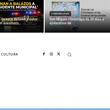
COMUNALIDAD
e Oaxaca detiene a autor
San Miguel Chimalapa da 30 días a
el asesinato...
ejidatarios de...
CULTURA