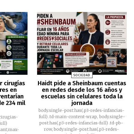
SOCIEDAD
 cirugías
Haidt pide a Sheinbaum cuentas
res en
en redes desde los 16 años y
rentarían
escuelas sin celulares toda la
e 234 mil
jornada
body.single-post:has(.p3-redes-infancias-
full) .td-main-content-wrap, body.single-
cirugias-
post:has(.p3-redes-infancias-full) .td-pb-
ull)
row, body.single-post:has(.p3-redes-
tant;max-