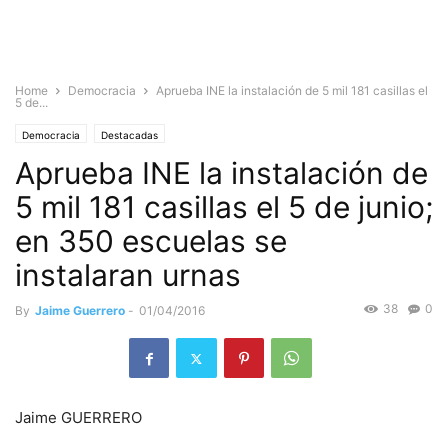
Home
Democracia
Aprueba INE la instalación de 5 mil 181 casillas el
5 de...
Democracia
Destacadas
Aprueba INE la instalación de
5 mil 181 casillas el 5 de junio;
en 350 escuelas se
instalaran urnas
38
0
By
Jaime Guerrero
-
01/04/2016
Jaime GUERRERO