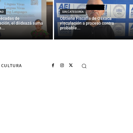
a fue mutilada
s abusos
AD
SIN CATEGORÍA
décadas de
Obtiene Fiscalía de Oaxaca
ción, el diidxazá suma
vinculación a proceso contra
...
probable...
CULTURA