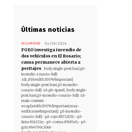
Últimas noticias
SEGURIDAD
04/08/2026
FGEO investiga incendio de
dos vehículos en El Rosario;
causa permanece abierta a
peritajes
body.single-post:has(.p3-
incendio-rosario-full)
.tdi_89{width:100%!important}
body.single-post:has(.p3-incendio-
rosario-full) .td-pb-span8, body.single-
post:has(.p3-incendio-rosario-full) .td-
main-content-
wrap{width:100%!important;max-
width:none!important} .p3-incendio-
rosario-full{--p3-rojo:#b72d28;--p3-
tinta:#24211e;--p3-crema:#f6f0e5;--p3-
gris:#64706c;font-