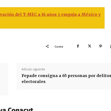
vación del T-MEC a 16 años y empuja a México y
Cuota
Artículo siguiente
Fepade consigna a 65 personas por delito
electorales
va Conacyt