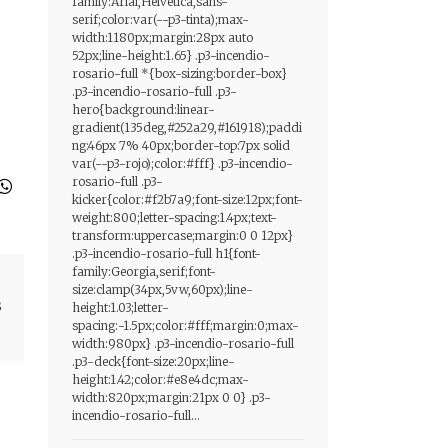
family:Arial,Helvetica,sans-
serif;color:var(--p3-tinta);max-
width:1180px;margin:28px auto
52px;line-height:1.65} .p3-incendio-
rosario-full *{box-sizing:border-box}
.p3-incendio-rosario-full .p3-
hero{background:linear-
gradient(135deg,#252a29,#161918);paddi
ng:46px 7% 40px;border-top:7px solid
var(--p3-rojo);color:#fff} .p3-incendio-
rosario-full .p3-
kicker{color:#f2b7a9;font-size:12px;font-
weight:800;letter-spacing:1.4px;text-
transform:uppercase;margin:0 0 12px}
.p3-incendio-rosario-full h1{font-
family:Georgia,serif;font-
size:clamp(34px,5vw,60px);line-
s
height:1.03;letter-
spacing:-1.5px;color:#fff;margin:0;max-
width:980px} .p3-incendio-rosario-full
.p3-deck{font-size:20px;line-
height:1.42;color:#e8e4dc;max-
width:820px;margin:21px 0 0} .p3-
incendio-rosario-full...