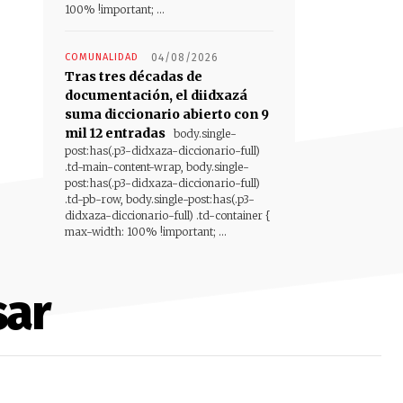
100% !important; ...
COMUNALIDAD
04/08/2026
Tras tres décadas de
documentación, el diidxazá
suma diccionario abierto con 9
mil 12 entradas
body.single-
post:has(.p3-didxaza-diccionario-full)
.td-main-content-wrap, body.single-
post:has(.p3-didxaza-diccionario-full)
.td-pb-row, body.single-post:has(.p3-
didxaza-diccionario-full) .td-container {
max-width: 100% !important; ...
sar