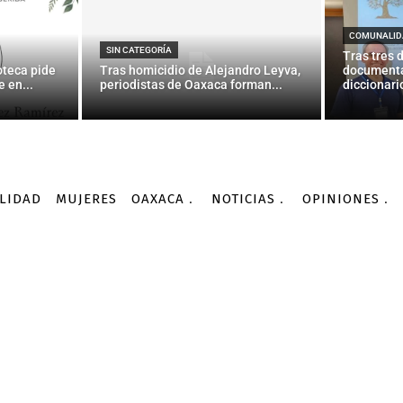
a: trabajadora doméstic
patrón por denunciar su
COMUNALID
SIN CATEGORÍA
Tras tres 
oteca pide
Tras homicidio de Alejandro Leyva,
documenta
 en...
periodistas de Oaxaca forman...
diccionario
-
Por
AGENCIA INFORMATIVA CONACYT
11/10/2015
LIDAD
MUJERES
OAXACA
NOTICIAS
OPINIONES