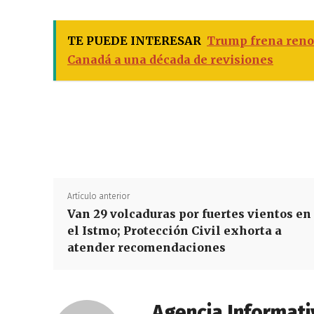
TE PUEDE INTERESAR
Trump frena reno
Canadá a una década de revisiones
Artículo anterior
Van 29 volcaduras por fuertes vientos en
el Istmo; Protección Civil exhorta a
atender recomendaciones
Agencia Informati