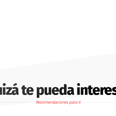
izá te pueda intere
Recomendaciones para ti