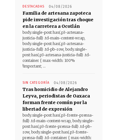
DESTACADAS
04/08/2026
Familia de artesana zapoteca
pide investigación tras choque
en la carretera a Ocotlán
body.single-post:has(.p3-artesana-
justicia-full) .td-main-content-wrap,
body.single-post:has(.p3-artesana-
justicia-full) .td-pb-row, body.single-
post:has(.p3-artesana-justicia-full) .td-
container { max-width: 100%
!important; ...
SIN CATEGORÍA
04/08/2026
Tras homicidio de Alejandro
Leyva, periodistas de Oaxaca
forman frente común por la
libertad de expresión
body.single-post:has(.p3-frente-prensa-
full) .td-main-content-wrap, body.single-
post:has(.p3-frente-prensa-full) .td-pb-
row, body.single-post:has(.p3-frente-
prensa-full) .td-container { max-width: