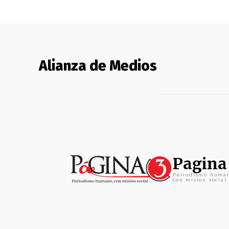
Alianza de Medios
Pagina
Periodismo huma
con mision social