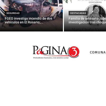
Arabia Saudit
por su 
SEGURIDAD
DESTACADAS
FGEO investiga incendio de dos
Familia de artesana zap
vehículos en El Rosario;...
investigación tras choque
COMUNA