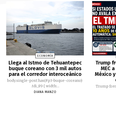
ECONOMÍA
Llega al Istmo de Tehuantepec
Trump fr
buque coreano con 3 mil autos
MEC a 
para el corredor interoceánico
México y
body.single-post:has(#p3-buque-coreano)
.tdi_89 { width:...
Trump fren
DIANA MANZO