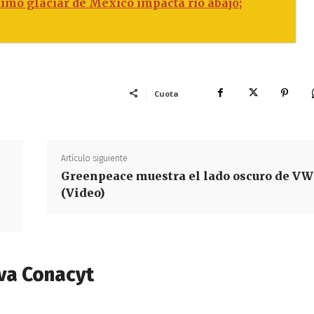
timo glaciar de México impacta río abajo;
Cuota
Artículo siguiente
Greenpeace muestra el lado oscuro de VW
(Video)
va Conacyt