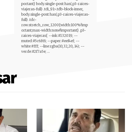
portant} body.single-post:has(.p3-raices-
viajeras-full) .tdi_91>.tdb-block-inner,
body.single-post:has(.p3-raices-viajeras-
full) .tdc-
row.stretch_row_1200{width:100%!imp
ortant;max-width:none!important} .p3-
raices-viajeras{ --ink:#132019; --
muted:#5c6f65; --paper:#eef4ef; --
white:#fff; --line:rgba(10,32,20,.14); --
verde:#2f7a5e; ...
sar