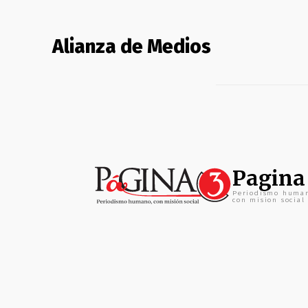
Alianza de Medios
Pagina
Periodismo huma
con mision social