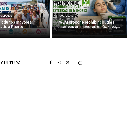
l mexicano y
HUMANOS
SOCIEDAD
l adultos mayores
PVEM propone prohibir cirugías
atis a Puerto...
estéticas en menores en Oaxaca;...
CULTURA