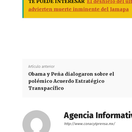
TE PUEDE INTERESAR
El deshielo del úl
advierten muerte inminente del Jamapa
Artículo anterior
Obama y Peña dialogaron sobre el
polémico Acuerdo Estratégico
Transpacífico
Agencia Informati
http://www.conacytprensa.mx/