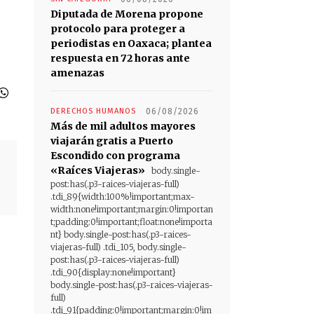
Diputada de Morena propone
protocolo para proteger a
periodistas en Oaxaca; plantea
respuesta en 72 horas ante
amenazas
DERECHOS HUMANOS
06/08/2026
Más de mil adultos mayores
viajarán gratis a Puerto
Escondido con programa
«Raíces Viajeras»
body.single-
post:has(.p3-raices-viajeras-full)
.tdi_89{width:100%!important;max-
width:none!important;margin:0!importan
t;padding:0!important;float:none!importa
nt} body.single-post:has(.p3-raices-
viajeras-full) .tdi_105, body.single-
post:has(.p3-raices-viajeras-full)
.tdi_90{display:none!important}
body.single-post:has(.p3-raices-viajeras-
full)
.tdi_91{padding:0!important;margin:0!im