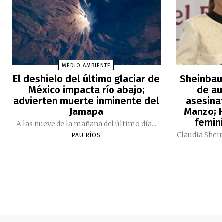
MEDIO AMBIENTE
El deshielo del último glaciar de
Sheinbau
México impacta río abajo;
de au
advierten muerte inminente del
asesina
Jamapa
Manzo; H
femini
A las nueve de la mañana del último día...
Claudia Shei
PAU RÍOS