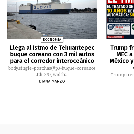
ECONOMÍA
Llega al Istmo de Tehuantepec
Trump fr
buque coreano con 3 mil autos
MEC a 
para el corredor interoceánico
México y
body.single-post:has(#p3-buque-coreano)
.tdi_89 { width:...
Trump fren
DIANA MANZO