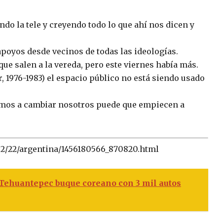
o la tele y creyendo todo lo que ahí nos dicen y
 apoyos desde vecinos de todas las ideologías.
ue salen a la vereda, pero este viernes había más.
r, 1976-1983) el espacio público no está siendo usado
amos a cambiar nosotros puede que empiecen a
/02/22/argentina/1456180566_870820.html
 Tehuantepec buque coreano con 3 mil autos