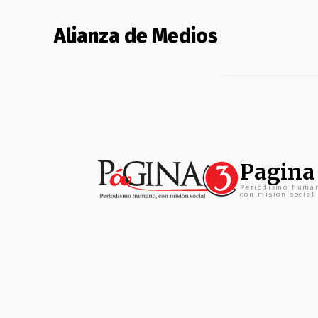
Alianza de Medios
Pagina
Periodismo huma
con mision social