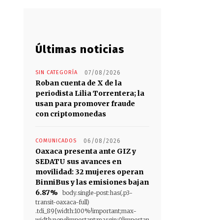
Últimas noticias
SIN CATEGORÍA
07/08/2026
Roban cuenta de X de la
periodista Lilia Torrentera; la
usan para promover fraude
con criptomonedas
COMUNICADOS
06/08/2026
Oaxaca presenta ante GIZ y
SEDATU sus avances en
movilidad: 32 mujeres operan
BinniBus y las emisiones bajan
6.87%
body.single-post:has(.p3-
transit-oaxaca-full)
.tdi_89{width:100%!important;max-
width:none!important;margin:0!importan