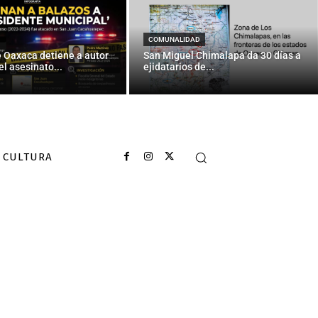
COMUNALIDAD
e Oaxaca detiene a autor
San Miguel Chimalapa da 30 días a
el asesinato...
ejidatarios de...
CULTURA
lles...
 con recuperar
e