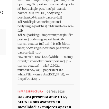
t;padding:0!important;float:none!importa
nt} body.single-post:has(.p3-transit-
oaxaca-full) .tdi_105, body.single-
post:has(.p3-transit-oaxaca-full)
.tdi_90{display:none!important}
body.single-post:has(.p3-transit-oaxaca-
full)
.tdi_91{padding:0!important;margin:0!im
portant} body.single-post:has(.p3-
transit-oaxaca-full) .tdi_91>.tdb-block-
inner, body.single-post:has(.p3-transit-
oaxaca-full) .tdc-
row.stretch_row_1200{width:100%!imp
ortant;max-width:none!important} .p3-
transit-oaxaca{ --ink:#12202a; --
muted:#55697a; --paper:#eef3f2; --
white:#fff; --line:rgba(10,25,35,.14); --
deep:#0a1f2e; ...
INFRAESTRUCTURA
06/08/2026
Oaxaca presenta ante GIZ y
SEDATU sus avances en
movilidad: 32 mujeres operan