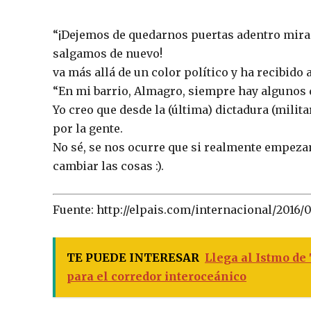
“¡Dejemos de quedarnos puertas adentro mirand
salgamos de nuevo!
va más allá de un color político y ha recibido
“En mi barrio, Almagro, siempre hay algunos q
Yo creo que desde la (última) dictadura (milita
por la gente.
No sé, se nos ocurre que si realmente empez
cambiar las cosas :).
Fuente: http://elpais.com/internacional/2016
TE PUEDE INTERESAR
Llega al Istmo de
para el corredor interoceánico