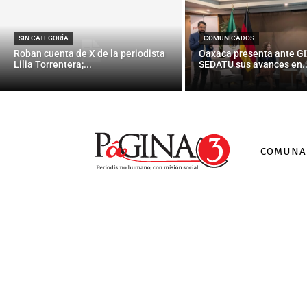
SIN CATEGORÍA
COMUNICADOS
Roban cuenta de X de la periodista
Oaxaca presenta ante GI
Lilia Torrentera;...
SEDATU sus avances en..
COMUNA
Notici
Argentina: Lo