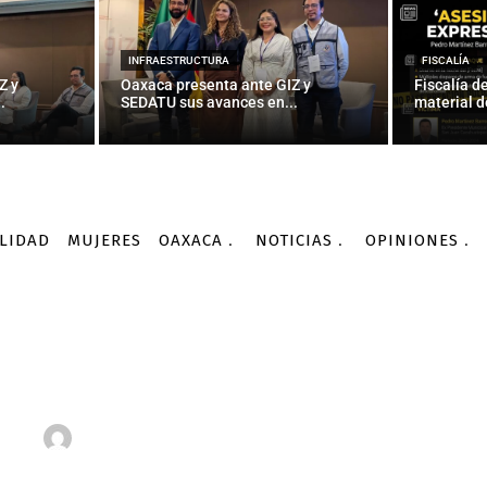
INFRAESTRUCTURA
FISCALÍA
Z y
Oaxaca presenta ante GIZ y
Fiscalía d
.
SEDATU sus avances en...
material d
LIDAD
MUJERES
OAXACA
NOTICIAS
OPINIONES
as
Internacionales
Argentina: Los argentinos que sueñan con recuperar las ca
INTERNACIONALES
s argentinos que sueñan
las calles para beber mat
-
Por
AGENCIA INFORMATIVA CONACYT
22/02/2016