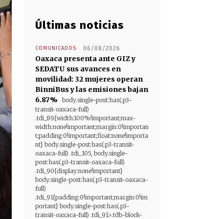
Últimas noticias
COMUNICADOS
06/08/2026
Oaxaca presenta ante GIZ y
SEDATU sus avances en
movilidad: 32 mujeres operan
BinniBus y las emisiones bajan
6.87%
body.single-post:has(.p3-
transit-oaxaca-full)
.tdi_89{width:100%!important;max-
width:none!important;margin:0!importan
t;padding:0!important;float:none!importa
nt} body.single-post:has(.p3-transit-
oaxaca-full) .tdi_105, body.single-
post:has(.p3-transit-oaxaca-full)
.tdi_90{display:none!important}
body.single-post:has(.p3-transit-oaxaca-
full)
.tdi_91{padding:0!important;margin:0!im
portant} body.single-post:has(.p3-
transit-oaxaca-full) .tdi_91>.tdb-block-