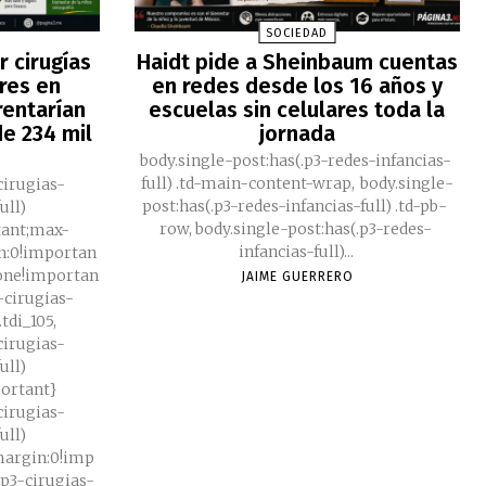
SOCIEDAD
 cirugías
Haidt pide a Sheinbaum cuentas
res en
en redes desde los 16 años y
rentarían
escuelas sin celulares toda la
e 234 mil
jornada
body.single-post:has(.p3-redes-infancias-
full) .td-main-content-wrap, body.single-
cirugias-
post:has(.p3-redes-infancias-full) .td-pb-
ull)
row, body.single-post:has(.p3-redes-
tant;max-
infancias-full)...
n:0!importan
none!importan
JAIME GUERRERO
3-cirugias-
tdi_105,
cirugias-
ull)
portant}
cirugias-
ull)
;margin:0!imp
.p3-cirugias-