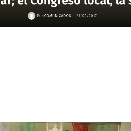
ar; el Congreso local, la
-
Por
COMUNICADOS
21/09/2017