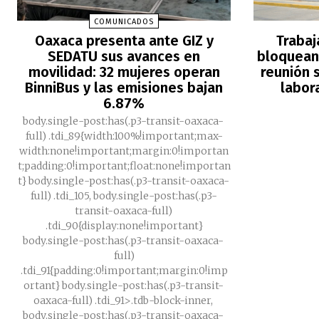
COMUNICADOS
Oaxaca presenta ante GIZ y
Trabaj
SEDATU sus avances en
bloquean 
movilidad: 32 mujeres operan
reunión s
BinniBus y las emisiones bajan
labor
6.87%
body.single-post:has(.p3-transit-oaxaca-
full) .tdi_89{width:100%!important;max-
width:none!important;margin:0!importan
t;padding:0!important;float:none!importan
t} body.single-post:has(.p3-transit-oaxaca-
full) .tdi_105, body.single-post:has(.p3-
transit-oaxaca-full)
.tdi_90{display:none!important}
body.single-post:has(.p3-transit-oaxaca-
full)
.tdi_91{padding:0!important;margin:0!imp
ortant} body.single-post:has(.p3-transit-
oaxaca-full) .tdi_91>.tdb-block-inner,
body.single-post:has(.p3-transit-oaxaca-