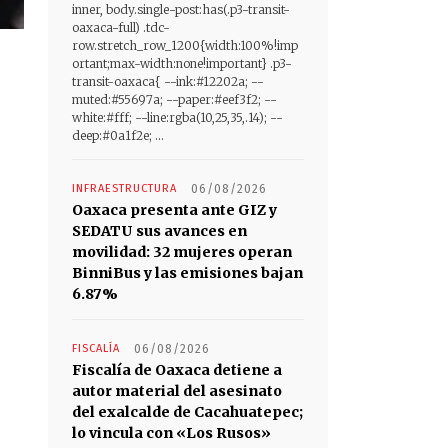
inner, body.single-post:has(.p3-transit-
oaxaca-full) .tdc-
row.stretch_row_1200{width:100%!imp
ortant;max-width:none!important} .p3-
transit-oaxaca{ --ink:#12202a; --
muted:#55697a; --paper:#eef3f2; --
white:#fff; --line:rgba(10,25,35,.14); --
deep:#0a1f2e; ...
INFRAESTRUCTURA
06/08/2026
Oaxaca presenta ante GIZ y
SEDATU sus avances en
movilidad: 32 mujeres operan
BinniBus y las emisiones bajan
6.87%
FISCALÍA
06/08/2026
Fiscalía de Oaxaca detiene a
autor material del asesinato
del exalcalde de Cacahuatepec;
lo vincula con «Los Rusos»