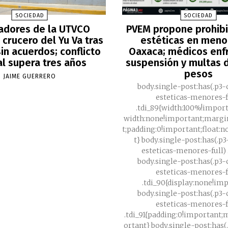
SOCIEDAD
SOCIEDAD
adores de la UTVCO
PVEM propone prohibir
crucero del Yu Va tras
estéticas en meno
in acuerdos; conflicto
Oaxaca; médicos enf
al supera tres años
suspensión y multas d
pesos
JAIME GUERRERO
body.single-post:has(.p3-
esteticas-menores-f
.tdi_89{width:100%!impor
width:none!important;margi
t;padding:0!important;float:
t} body.single-post:has(.p
esteticas-menores-full) .
body.single-post:has(.p3-
esteticas-menores-f
.tdi_90{display:none!im
body.single-post:has(.p3-
esteticas-menores-f
.tdi_91{padding:0!important
ortant} body.single-post:has(