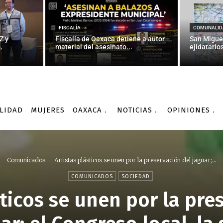
FISCALÍA
COMUNALID
Z y
Fiscalía de Oaxaca detiene a autor
San Migue
.
material del asesinato...
ejidatarios
LIDAD
MUJERES
OAXACA
NOTICIAS
OPINIONES
Comunicados
Artistas plásticos se unen por la preservación del jaguar;...
COMUNICADOS
SOCIEDAD
sticos se unen por la pre