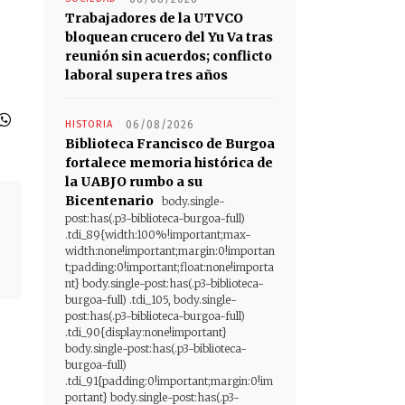
Trabajadores de la UTVCO
bloquean crucero del Yu Va tras
reunión sin acuerdos; conflicto
laboral supera tres años
HISTORIA
06/08/2026
Biblioteca Francisco de Burgoa
fortalece memoria histórica de
la UABJO rumbo a su
Bicentenario
body.single-
post:has(.p3-biblioteca-burgoa-full)
.tdi_89{width:100%!important;max-
width:none!important;margin:0!importan
t;padding:0!important;float:none!importa
nt} body.single-post:has(.p3-biblioteca-
burgoa-full) .tdi_105, body.single-
post:has(.p3-biblioteca-burgoa-full)
.tdi_90{display:none!important}
body.single-post:has(.p3-biblioteca-
burgoa-full)
.tdi_91{padding:0!important;margin:0!im
portant} body.single-post:has(.p3-