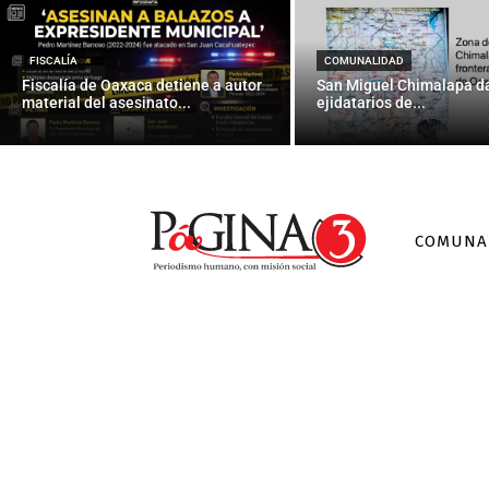
Asesinan a co
FISCALÍA
COMUNALIDAD
Fiscalía de Oaxaca detiene a autor
San Miguel Chimalapa da
material del asesinato...
ejidatarios de...
COMUNA