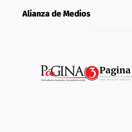
Alianza de Medios
Pagina
Periodismo huma
con mision social