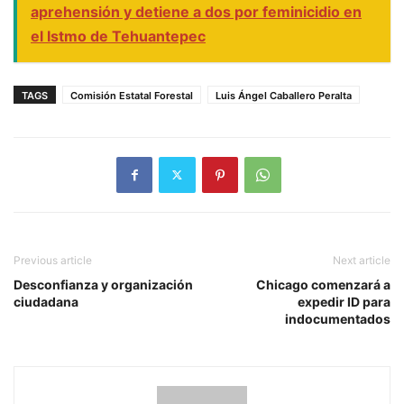
aprehensión y detiene a dos por feminicidio en
el Istmo de Tehuantepec
TAGS
Comisión Estatal Forestal
Luis Ángel Caballero Peralta
Previous article
Next article
Desconfianza y organización
Chicago comenzará a
ciudadana
expedir ID para
indocumentados