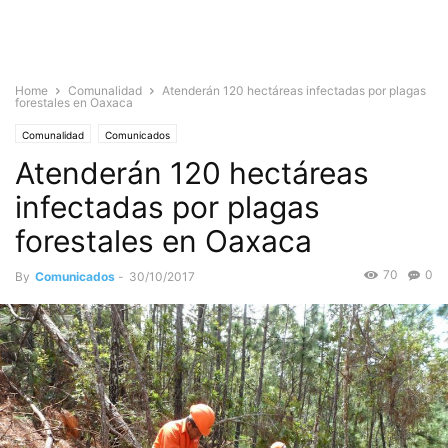
Home
Comunalidad
Atenderán 120 hectáreas infectadas por plagas
forestales en Oaxaca
Comunalidad
Comunicados
Atenderán 120 hectáreas
infectadas por plagas
forestales en Oaxaca
70
0
By
Comunicados
-
30/10/2017