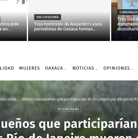
COMUNALID
SIN CATEGORÍA
Tras tres 
oteca pide
Tras homicidio de Alejandro Leyva,
documenta
 en...
periodistas de Oaxaca forman...
diccionario
LIDAD
MUJERES
OAXACA
NOTICIAS
OPINIONES
stacadas
Atletas oaxaqueños que participarían en los juegos paralímpicos Río
DESTACADAS
ueños que participarían