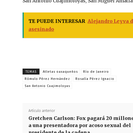
San Antonio Cuajimoloyas, San Miguel Amatlá
TE PUEDE INTERESAR
Alejandro Leyva 
asesinado
TEMAS
Atletas oaxaqueños
Río de Janeiro
Rómulo Pérez Hernández
Rosalía Pérez Ignacio
San Antonio Cuajimoloyas
Artículo anterior
Gretchen Carlson: Fox pagará 20 millon
a una presentadora por acoso sexual del
presidente de la cadena