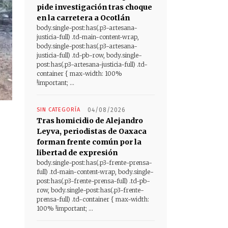
pide investigación tras choque
en la carretera a Ocotlán
body.single-post:has(.p3-artesana-
justicia-full) .td-main-content-wrap,
body.single-post:has(.p3-artesana-
justicia-full) .td-pb-row, body.single-
post:has(.p3-artesana-justicia-full) .td-
container { max-width: 100%
!important; ...
SIN CATEGORÍA
04/08/2026
Tras homicidio de Alejandro
Leyva, periodistas de Oaxaca
forman frente común por la
libertad de expresión
body.single-post:has(.p3-frente-prensa-
full) .td-main-content-wrap, body.single-
post:has(.p3-frente-prensa-full) .td-pb-
row, body.single-post:has(.p3-frente-
prensa-full) .td-container { max-width:
100% !important; ...