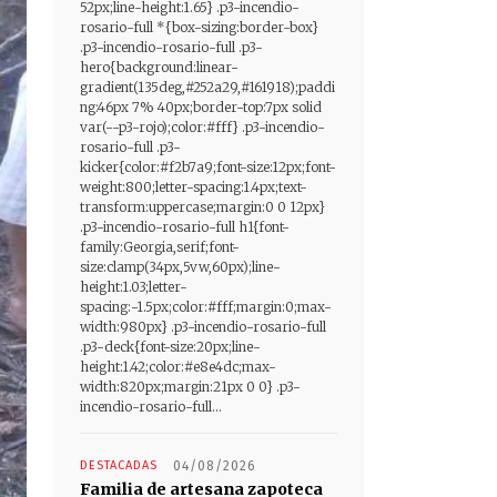
52px;line-height:1.65} .p3-incendio-
rosario-full *{box-sizing:border-box}
.p3-incendio-rosario-full .p3-
hero{background:linear-
gradient(135deg,#252a29,#161918);paddi
ng:46px 7% 40px;border-top:7px solid
var(--p3-rojo);color:#fff} .p3-incendio-
rosario-full .p3-
kicker{color:#f2b7a9;font-size:12px;font-
weight:800;letter-spacing:1.4px;text-
transform:uppercase;margin:0 0 12px}
.p3-incendio-rosario-full h1{font-
family:Georgia,serif;font-
size:clamp(34px,5vw,60px);line-
height:1.03;letter-
spacing:-1.5px;color:#fff;margin:0;max-
width:980px} .p3-incendio-rosario-full
.p3-deck{font-size:20px;line-
height:1.42;color:#e8e4dc;max-
width:820px;margin:21px 0 0} .p3-
incendio-rosario-full...
DESTACADAS
04/08/2026
Familia de artesana zapoteca