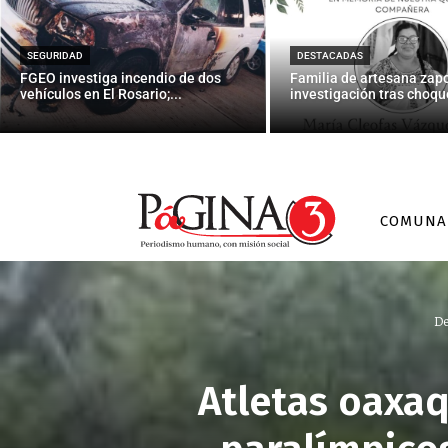
SEGURIDAD
DESTACADAS
FGEO investiga incendio de dos
Familia de artesana zap
vehículos en El Rosario;...
investigación tras choque
COMUNA
De
Atletas oaxaq