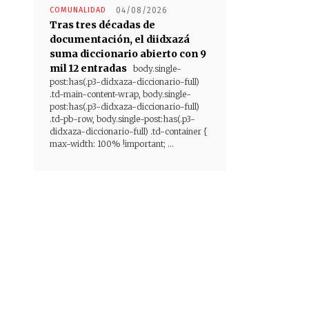
COMUNALIDAD
04/08/2026
Tras tres décadas de
documentación, el diidxazá
suma diccionario abierto con 9
mil 12 entradas
body.single-
post:has(.p3-didxaza-diccionario-full)
.td-main-content-wrap, body.single-
post:has(.p3-didxaza-diccionario-full)
.td-pb-row, body.single-post:has(.p3-
didxaza-diccionario-full) .td-container {
max-width: 100% !important; ...