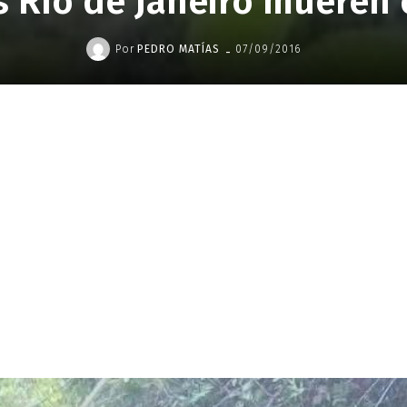
s Río de Janeiro mueren 
-
Por
PEDRO MATÍAS
07/09/2016