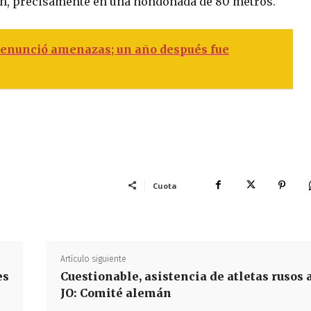
n, precisamente en una hondonada de 80 metros.
denunció amenazas; un año después fue
Cuota
Artículo siguiente
es
Cuestionable, asistencia de atletas rusos 
JO: Comité alemán