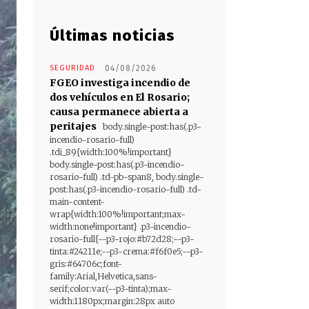
Últimas noticias
SEGURIDAD
04/08/2026
FGEO investiga incendio de
dos vehículos en El Rosario;
causa permanece abierta a
peritajes
body.single-post:has(.p3-
incendio-rosario-full)
.tdi_89{width:100%!important}
body.single-post:has(.p3-incendio-
rosario-full) .td-pb-span8, body.single-
post:has(.p3-incendio-rosario-full) .td-
main-content-
wrap{width:100%!important;max-
width:none!important} .p3-incendio-
rosario-full{--p3-rojo:#b72d28;--p3-
tinta:#24211e;--p3-crema:#f6f0e5;--p3-
gris:#64706c;font-
family:Arial,Helvetica,sans-
serif;color:var(--p3-tinta);max-
width:1180px;margin:28px auto