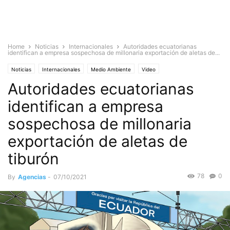
Home
Noticias
Internacionales
Autoridades ecuatorianas
identifican a empresa sospechosa de millonaria exportación de aletas de...
Noticias
Internacionales
Medio Ambiente
Video
Autoridades ecuatorianas
identifican a empresa
sospechosa de millonaria
exportación de aletas de
tiburón
78
0
By
Agencias
-
07/10/2021