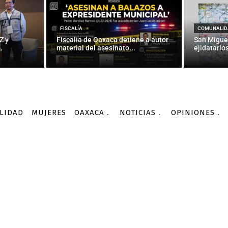
rudo comienza a afectar 
global: OPEP
FISCALÍA
COMUNALID
Z y
Fiscalía de Oaxaca detiene a autor
San Migue
.
material del asesinato...
ejidatarios
-
Por
AGENCIA INFORMATIVA CONACYT
10/02/2016
LIDAD
MUJERES
OAXACA
NOTICIAS
OPINIONES