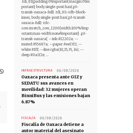
.tdi_91{padding:0!important;margin:0!im
portant} body.single-post:has(.p3-
transit-oaxaca-full) .tdi_91>.tdb-block-
inner, body.single-post:has(.p3-transit-
oaxaca-full) .tdc-
row.stretch_row_1200{width:100%!imp
ortant;max-width:none!important} .p3-
transit-oaxaca{ --ink:#12202a; --
muted:#55697a; --paper:#eef3f2; --
white:#fff; --line:rgba(10,25,35,.14); --
deep:#0a1f2e; ...
INFRAESTRUCTURA
06/08/2026
Oaxaca presenta ante GIZ y
SEDATU sus avances en
movilidad: 32 mujeres operan
BinniBus y las emisiones bajan
6.87%
o
FISCALÍA
06/08/2026
Fiscalía de Oaxaca detiene a
autor material del asesinato