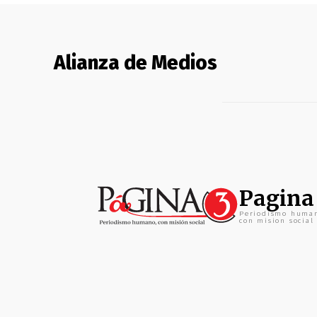
Alianza de Medios
Pagina
Periodismo huma
con mision social