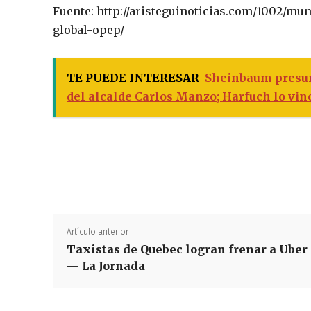
Fuente: http://aristeguinoticias.com/1002/mu
global-opep/
TE PUEDE INTERESAR
Sheinbaum presume
del alcalde Carlos Manzo; Harfuch lo vin
Artículo anterior
Taxistas de Quebec logran frenar a Uber
— La Jornada