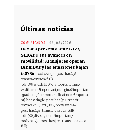
Últimas noticias
COMUNICADOS
06/08/2026
Oaxaca presenta ante GIZ y
SEDATU sus avances en
movilidad: 32 mujeres operan
BinniBus y las emisiones bajan
6.87%
body.single-post:has(.p3-
transit-oaxaca-full)
.tdi_89{width:100%!important;max-
width:none!important;margin:0!importan
t;padding:0!important;float:none!importa
nt} body.single-post:has(.p3-transit-
oaxaca-full) .tdi_105, body.single-
post:has(.p3-transit-oaxaca-full)
.tdi_90{display:none!important}
body.single-post:has(.p3-transit-oaxaca-
full)