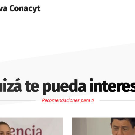
va Conacyt
izá te pueda intere
Recomendaciones para ti