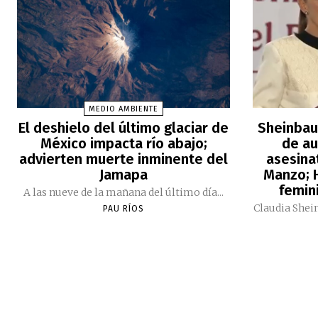
MEDIO AMBIENTE
El deshielo del último glaciar de
Sheinbau
México impacta río abajo;
de au
advierten muerte inminente del
asesina
Jamapa
Manzo; H
femini
A las nueve de la mañana del último día...
Claudia Shei
PAU RÍOS