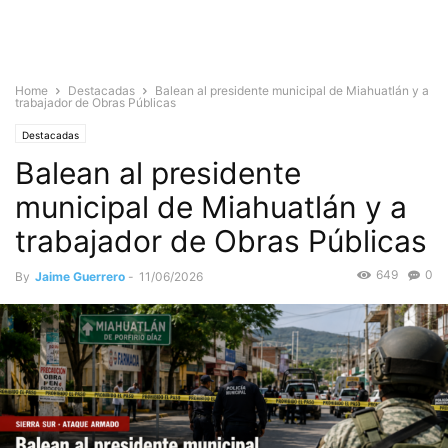
Home
Destacadas
Balean al presidente municipal de Miahuatlán y a
trabajador de Obras Públicas
Destacadas
Balean al presidente
municipal de Miahuatlán y a
trabajador de Obras Públicas
649
0
By
Jaime Guerrero
-
11/06/2026