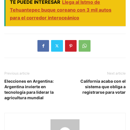
TE PUEDE INTERESAR
Llega al Istmo de
Tehuantepec buque coreano con 3 mil autos
para el corredor interoceánico
Previous article
Next article
Elecciones en Argentina:
California acaba con el
Argentina invierte en
sistema que obliga a
tecnología para liderar la
registrarse para votar
agricultura mundial