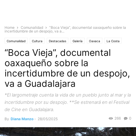
Home
Comunalidad
“Boca Vieja”, documental oaxaqueño sobre la
incertidumbre de un despojo, va a...
Comunalidad
Cultura
Destacadas
Galería
Oaxaca
La Costa
“Boca Vieja”, documental
oaxaqueño sobre la
incertidumbre de un despojo,
va a Guadalajara
*El largometraje cuenta la vida de un pueblo junto al mar y la
incertidumbre por su despojo. **Se estrenará en el Festival
de Cine en Guadalajara.
266
0
By
Diana Manzo
-
28/05/2025