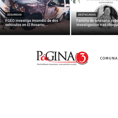
Borracheras
como al
SEGURIDAD
DESTACADAS
FGEO investiga incendio de dos
Familia de artesana zap
vehículos en El Rosario;...
investigación tras choque
COMUNA