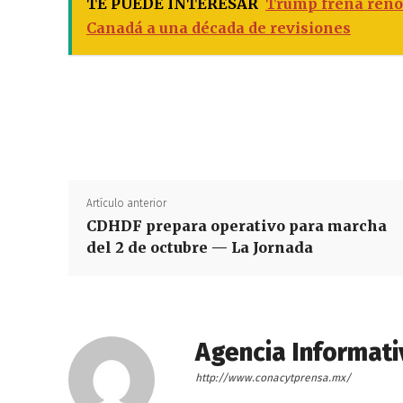
TE PUEDE INTERESAR
Trump frena reno
Canadá a una década de revisiones
Artículo anterior
CDHDF prepara operativo para marcha
del 2 de octubre — La Jornada
Agencia Informati
http://www.conacytprensa.mx/