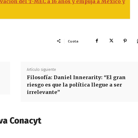
vación del T-MEC a 16 años y empuja a México y
Cuota
Artículo siguiente
Filosofía: Daniel Innerarity: “El gran
riesgo es que la política llegue a ser
irrelevante”
va Conacyt