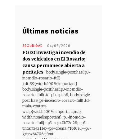
Últimas noticias
SEGURIDAD
04/08/2026
FGEO investiga incendio de
dos vehículos en El Rosario;
causa permanece abierta a
peritajes
body.single-post:has(.p3-
incendio-rosario-full)
.tdi_89{width:100%!important}
body.single-post:has(.p3-incendio-
rosario-full) .td-pb-span8, body.single-
post:has(.p3-incendio-rosario-full) .td-
main-content-
wrap{width:100%!important;max-
width:none!important} .p3-incendio-
rosario-full{--p3-rojo:#b72d28;--p3-
tinta:#24211e;--p3-crema:#f6f0e5;--p3-
gris:#64706c;font-