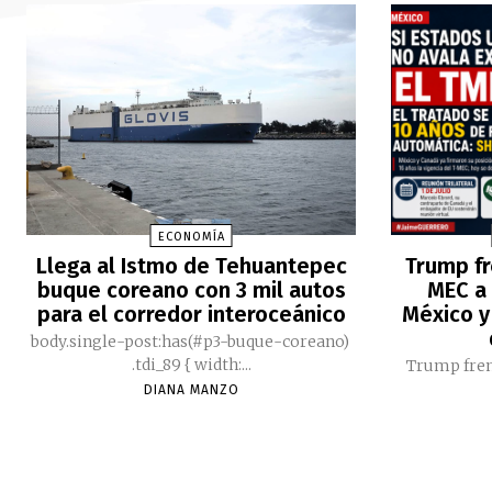
ECONOMÍA
Llega al Istmo de Tehuantepec
Trump fr
buque coreano con 3 mil autos
MEC a 
para el corredor interoceánico
México y
body.single-post:has(#p3-buque-coreano)
.tdi_89 { width:...
Trump fren
DIANA MANZO