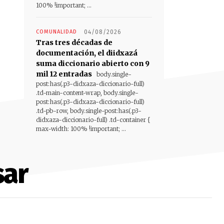
100% !important; ...
COMUNALIDAD
04/08/2026
Tras tres décadas de
documentación, el diidxazá
suma diccionario abierto con 9
mil 12 entradas
body.single-
post:has(.p3-didxaza-diccionario-full)
.td-main-content-wrap, body.single-
post:has(.p3-didxaza-diccionario-full)
.td-pb-row, body.single-post:has(.p3-
didxaza-diccionario-full) .td-container {
max-width: 100% !important; ...
sar