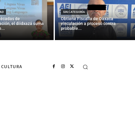
te, condones
ix Bayón
AD
SIN CATEGORÍA
décadas de
Obtiene Fiscalía de Oaxaca
ción, el diidxazá suma
vinculación a proceso contra
...
probable...
CULTURA