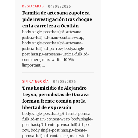
DESTACADAS
04/08/2026
Familia de artesana zapoteca
pide investigación tras choque
en la carretera a Ocotlán
body.single-post:has(.p3-artesana-
justicia-full) .td-main-content-wrap,
body.single-post:has(.p3-artesana-
justicia-full) .td-pb-row, body.single-
post:has(.p3-artesana-justicia-full) .td-
container { max-width: 100%
!important; ...
SIN CATEGORÍA
04/08/2026
Tras homicidio de Alejandro
Leyva, periodistas de Oaxaca
forman frente común por la
libertad de expresión
body.single-post:has(.p3-frente-prensa-
full) .td-main-content-wrap, body.single-
post:has(.p3-frente-prensa-full) .td-pb-
row, body.single-post:has(.p3-frente-
prensa-full) .td-container { max-width: