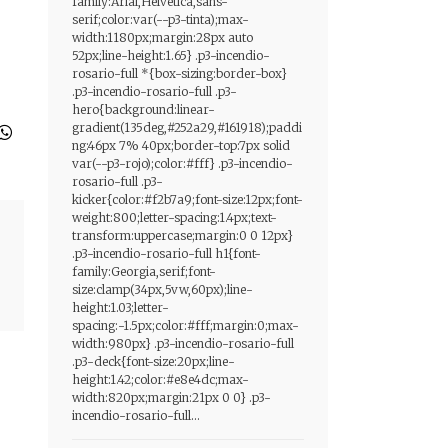
family:Arial,Helvetica,sans-
serif;color:var(--p3-tinta);max-
width:1180px;margin:28px auto
52px;line-height:1.65} .p3-incendio-
rosario-full *{box-sizing:border-box}
.p3-incendio-rosario-full .p3-
hero{background:linear-
gradient(135deg,#252a29,#161918);paddi
ng:46px 7% 40px;border-top:7px solid
var(--p3-rojo);color:#fff} .p3-incendio-
rosario-full .p3-
kicker{color:#f2b7a9;font-size:12px;font-
weight:800;letter-spacing:1.4px;text-
transform:uppercase;margin:0 0 12px}
.p3-incendio-rosario-full h1{font-
family:Georgia,serif;font-
size:clamp(34px,5vw,60px);line-
height:1.03;letter-
spacing:-1.5px;color:#fff;margin:0;max-
width:980px} .p3-incendio-rosario-full
.p3-deck{font-size:20px;line-
height:1.42;color:#e8e4dc;max-
width:820px;margin:21px 0 0} .p3-
incendio-rosario-full...