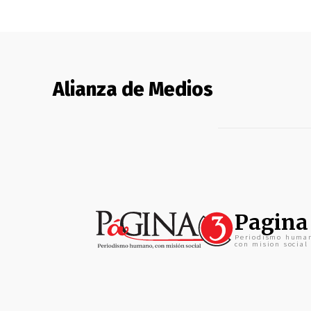
Alianza de Medios
Pagina
Periodismo huma
con mision social