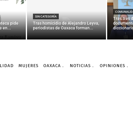
 con líquido refrigeran
pargatas: la URSS de Fél
COMUNALID
SIN CATEGORÍA
Tras tres 
oteca pide
Tras homicidio de Alejandro Leyva,
documenta
 en...
periodistas de Oaxaca forman...
diccionario
-
Por
AGENCIA INFORMATIVA CONACYT
29/09/2015
LIDAD
MUJERES
OAXACA
NOTICIAS
OPINIONES