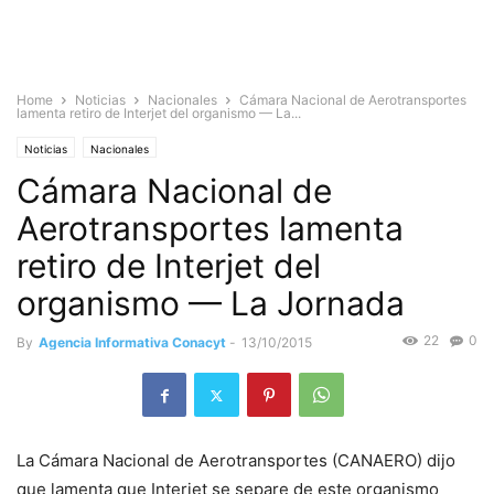
Home
Noticias
Nacionales
Cámara Nacional de Aerotransportes
lamenta retiro de Interjet del organismo — La...
Noticias
Nacionales
Cámara Nacional de
Aerotransportes lamenta
retiro de Interjet del
organismo — La Jornada
22
0
By
Agencia Informativa Conacyt
-
13/10/2015
La Cámara Nacional de Aerotransportes (CANAERO) dijo
que lamenta que Interjet se separe de este organismo