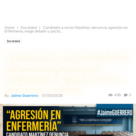
Home
Sociedad
Candidato a rector Martínez denuncia agresión en
Enfermería; exige debate y pacto...
Sociedad
Candidato a rector Martínez
denuncia agresión en
Enfermería; exige debate y
pacto de civilidad
498
0
By
Jaime Guerrero
-
07/05/2026