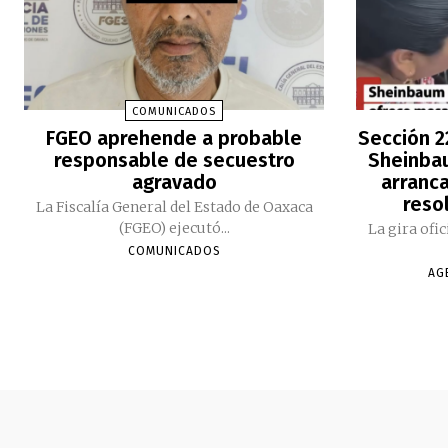
COMUNICADOS
FGEO aprehende a probable
Sección 2
responsable de secuestro
Sheinbau
agravado
arranc
reso
La Fiscalía General del Estado de Oaxaca
(FGEO) ejecutó...
La gira ofi
COMUNICADOS
AG