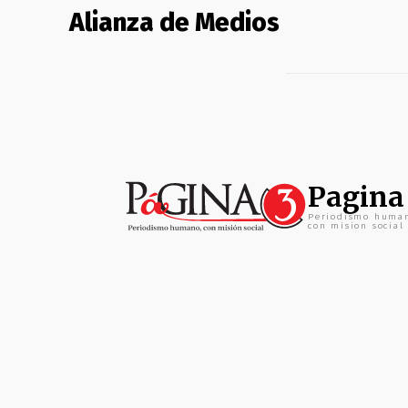
Alianza de Medios
Pagina
Periodismo huma
con mision social