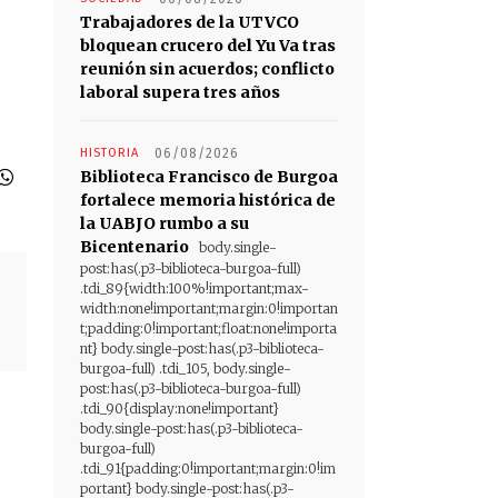
Trabajadores de la UTVCO
bloquean crucero del Yu Va tras
reunión sin acuerdos; conflicto
laboral supera tres años
HISTORIA
06/08/2026
Biblioteca Francisco de Burgoa
fortalece memoria histórica de
la UABJO rumbo a su
Bicentenario
body.single-
post:has(.p3-biblioteca-burgoa-full)
.tdi_89{width:100%!important;max-
width:none!important;margin:0!importan
t;padding:0!important;float:none!importa
nt} body.single-post:has(.p3-biblioteca-
burgoa-full) .tdi_105, body.single-
post:has(.p3-biblioteca-burgoa-full)
.tdi_90{display:none!important}
body.single-post:has(.p3-biblioteca-
burgoa-full)
.tdi_91{padding:0!important;margin:0!im
portant} body.single-post:has(.p3-