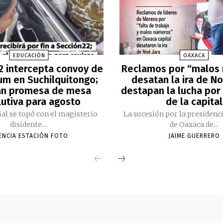
EDUCACIÓN
OAXACA
2 intercepta convoy de
Reclamos por “malos
m en Suchilquitongo;
desatan la ira de No
an promesa de mesa
destapan la lucha por 
lutiva para agosto
de la capital
cial se topó con el magisterio
La sucesión por la presidenc
disidente....
de Oaxaca de...
ENCIA ESTACIÓN FOTO
JAIME GUERRERO