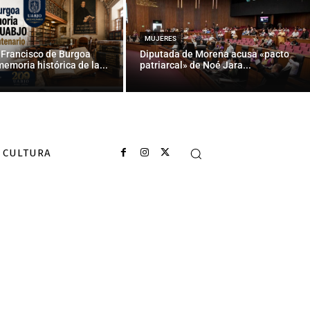
 soberbia
MUJERES
 Francisco de Burgoa
Diputada de Morena acusa «pacto
memoria histórica de la...
patriarcal» de Noé Jara...
CULTURA