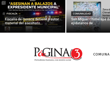
Caso Igu
FISCALÍA
COMUNALIDAD
Fiscalía de Oaxaca detiene a autor
San Miguel Chimalapa da
material del asesinato...
ejidatarios de...
COMUNA