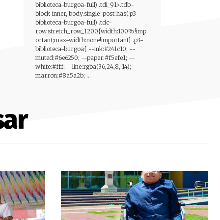
biblioteca-burgoa-full) .tdi_91>.tdb-
block-inner, body.single-post:has(.p3-
biblioteca-burgoa-full) .tdc-
row.stretch_row_1200{width:100%!imp
ortant;max-width:none!important} .p3-
biblioteca-burgoa{ --ink:#241c10; --
muted:#6e6250; --paper:#f5efe1; --
white:#fff; --line:rgba(36,24,8,.14); --
marron:#8a5a2b; ...
sar