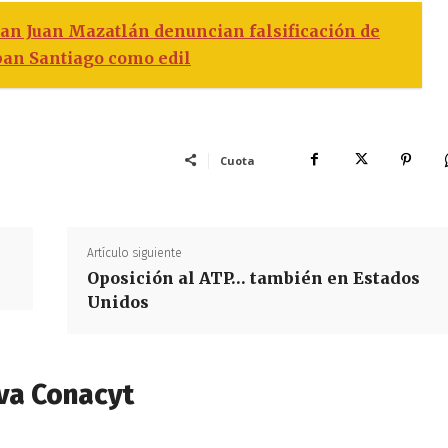
an Juan Mazatlán denuncian falsificación de
eban Santiago como edil
Cuota
Artículo siguiente
Oposición al ATP… también en Estados
Unidos
va Conacyt