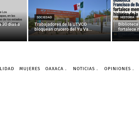
OAXACA
ala: Sedena, cerrazón y
SOCIEDAD
HISTORIA
 30 días a
Trabajadores de la UTVCO
Biblioteca
bloquean crucero del Yu Va...
fortalece 
-
Por
AGENCIA INFORMATIVA CONACYT
11/10/2015
LIDAD
MUJERES
OAXACA
NOTICIAS
OPINIONES