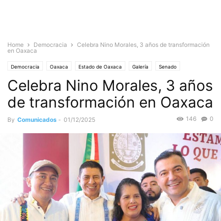
Home
Democracia
Celebra Nino Morales, 3 años de transformación
en Oaxaca
Democracia
Oaxaca
Estado de Oaxaca
Galería
Senado
Celebra Nino Morales, 3 años
de transformación en Oaxaca
146
0
By
Comunicados
-
01/12/2025