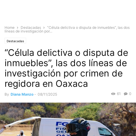
Home
Destacadas
“Célula delictiva o disputa de inmuebles”, las dos
líneas de investigación por...
Destacadas
“Célula delictiva o disputa de
inmuebles”, las dos líneas de
investigación por crimen de
regidora en Oaxaca
61
0
By
Diana Manzo
-
08/11/2025