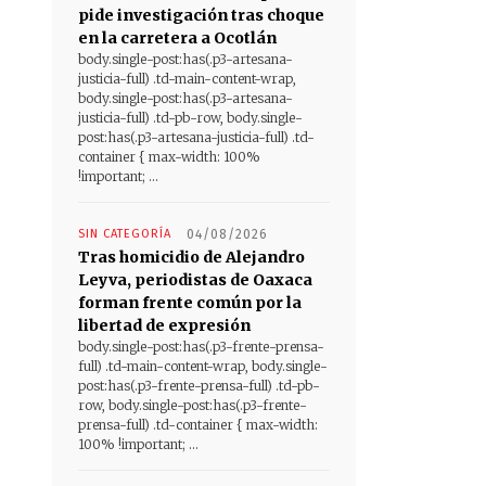
pide investigación tras choque
en la carretera a Ocotlán
body.single-post:has(.p3-artesana-
justicia-full) .td-main-content-wrap,
body.single-post:has(.p3-artesana-
justicia-full) .td-pb-row, body.single-
post:has(.p3-artesana-justicia-full) .td-
container { max-width: 100%
!important; ...
SIN CATEGORÍA
04/08/2026
Tras homicidio de Alejandro
Leyva, periodistas de Oaxaca
forman frente común por la
libertad de expresión
body.single-post:has(.p3-frente-prensa-
full) .td-main-content-wrap, body.single-
post:has(.p3-frente-prensa-full) .td-pb-
row, body.single-post:has(.p3-frente-
prensa-full) .td-container { max-width:
100% !important; ...