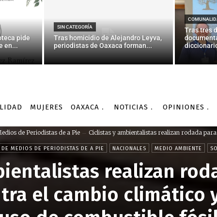
COMUNALID
SIN CATEGORÍA
Tras tres 
oteca pide
Tras homicidio de Alejandro Leyva,
documenta
 en...
periodistas de Oaxaca forman...
diccionario
LIDAD
MUJERES
OAXACA
NOTICIAS
OPINIONES
edios de Periodistas de a Pie
Ciclistas y ambientalistas realizan rodada para 
 DE MEDIOS DE PERIODISTAS DE A PIE
NACIONALES
MEDIO AMBIENTE
S
bientalistas realizan rod
tra el cambio climático y