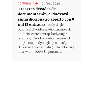
COMUNALIDAD
04/08/2026
Tras tres décadas de
documentación, el diidxazá
suma diccionario abierto con 9
mil 12 entradas
body.single-
post:has(.p3-didxaza-diccionario-full)
.td-main-content-wrap, body.single-
post:has(.p3-didxaza-diccionario-full)
.td-pb-row, body.single-post:has(.p3-
didxaza-diccionario-full) .td-container {
max-width: 100% !important; ...