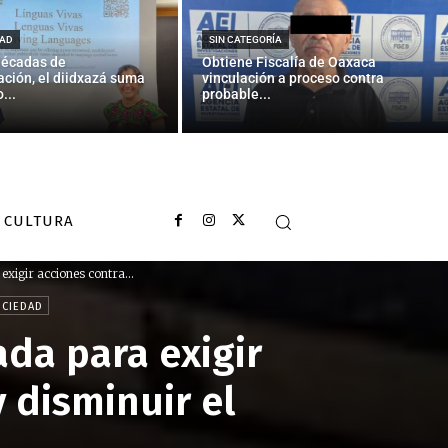
AD
SIN CATEGORÍA
décadas de
Obtiene Fiscalía de Oaxaca
ción, el diidxazá suma
vinculación a proceso contra
...
probable...
CULTURA
exigir acciones contra...
OCIEDAD
ada para exigir
 disminuir el