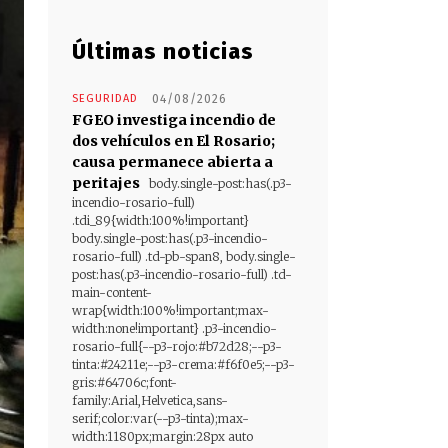
Últimas noticias
SEGURIDAD
04/08/2026
FGEO investiga incendio de
dos vehículos en El Rosario;
causa permanece abierta a
peritajes
body.single-post:has(.p3-
incendio-rosario-full)
.tdi_89{width:100%!important}
body.single-post:has(.p3-incendio-
rosario-full) .td-pb-span8, body.single-
post:has(.p3-incendio-rosario-full) .td-
main-content-
wrap{width:100%!important;max-
width:none!important} .p3-incendio-
rosario-full{--p3-rojo:#b72d28;--p3-
tinta:#24211e;--p3-crema:#f6f0e5;--p3-
gris:#64706c;font-
family:Arial,Helvetica,sans-
serif;color:var(--p3-tinta);max-
width:1180px;margin:28px auto