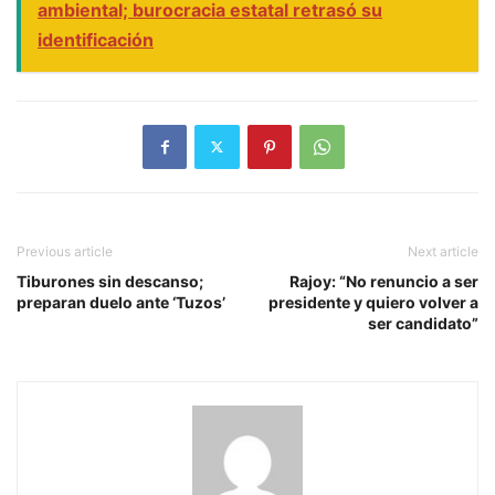
ambiental; burocracia estatal retrasó su
identificación
Previous article
Next article
Tiburones sin descanso;
Rajoy: “No renuncio a ser
preparan duelo ante ‘Tuzos’
presidente y quiero volver a
ser candidato”