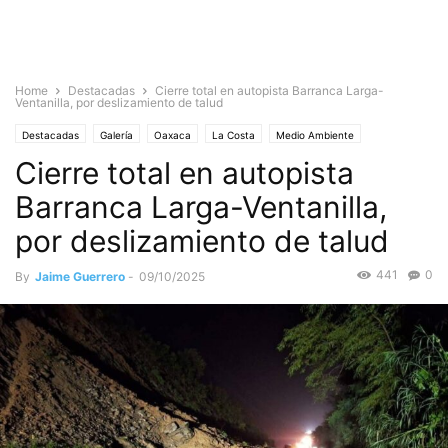
Home
Destacadas
Cierre total en autopista Barranca Larga-
Ventanilla, por deslizamiento de talud
Destacadas
Galería
Oaxaca
La Costa
Medio Ambiente
Cierre total en autopista
Barranca Larga-Ventanilla,
por deslizamiento de talud
441
0
By
Jaime Guerrero
-
09/10/2025