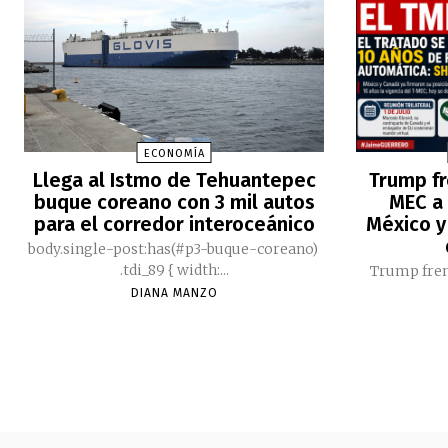
ECONOMÍA
Llega al Istmo de Tehuantepec
Trump fr
buque coreano con 3 mil autos
MEC a 
para el corredor interoceánico
México y
body.single-post:has(#p3-buque-coreano)
.tdi_89 { width:...
Trump fren
DIANA MANZO