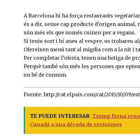
A Barcelona hi ha força restaurants vegetarian
és a dir, sense cap producte d’origen animal, n
són més els que només cuinen per a vegans.
Si teniu sort i hi aneu al vespre, us trobareu 
Ofereixen menú tant al migdia com a la nit i 
Per completar l’oferta, tenen una botiga de pr
Perquè també són més les persones que opten
un bé de consum.
Fuente: http://cat.elpais.com/cat/2015/10/09/
TE PUEDE INTERESAR
Trump frena reno
Canadá a una década de revisiones