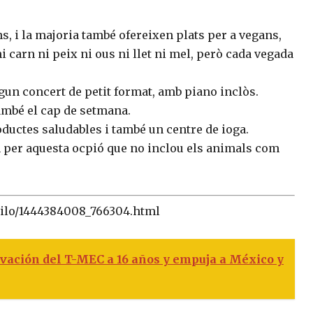
s, i la majoria també ofereixen plats per a vegans,
i carn ni peix ni ous ni llet ni mel, però cada vegada
algun concert de petit format, amb piano inclòs.
també el cap de setmana.
oductes saludables i també un centre de ioga.
 per aquesta ocpió que no inclou els animals com
estilo/1444384008_766304.html
vación del T-MEC a 16 años y empuja a México y