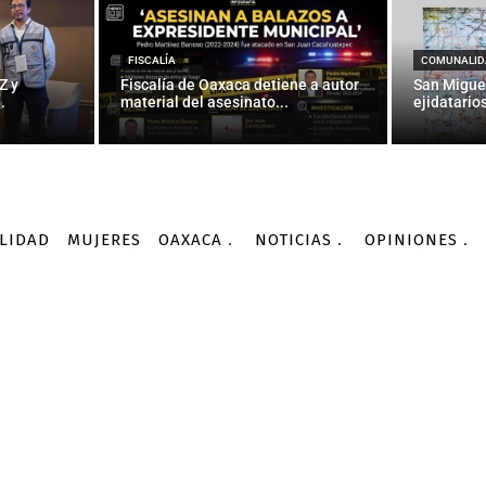
INTERNACIONALES
restaurants vegans a Bar
FISCALÍA
COMUNALID
Z y
Fiscalía de Oaxaca detiene a autor
San Migue
.
material del asesinato...
ejidatarios
-
Por
AGENCIA INFORMATIVA CONACYT
09/10/2015
LIDAD
MUJERES
OAXACA
NOTICIAS
OPINIONES