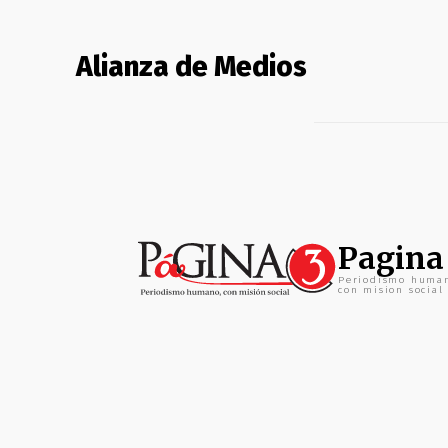
Alianza de Medios
Pagina
Periodismo huma
con mision social