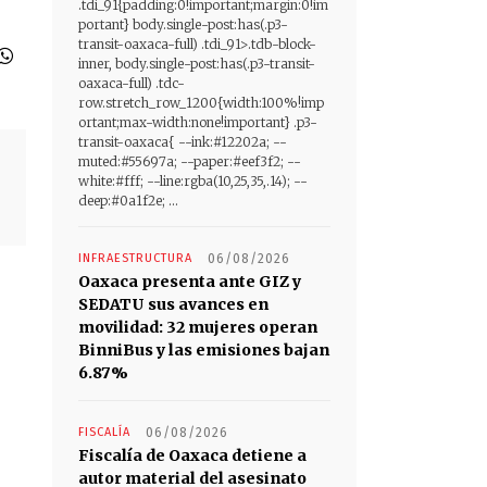
.tdi_91{padding:0!important;margin:0!im
portant} body.single-post:has(.p3-
transit-oaxaca-full) .tdi_91>.tdb-block-
inner, body.single-post:has(.p3-transit-
oaxaca-full) .tdc-
row.stretch_row_1200{width:100%!imp
ortant;max-width:none!important} .p3-
transit-oaxaca{ --ink:#12202a; --
muted:#55697a; --paper:#eef3f2; --
white:#fff; --line:rgba(10,25,35,.14); --
deep:#0a1f2e; ...
INFRAESTRUCTURA
06/08/2026
Oaxaca presenta ante GIZ y
SEDATU sus avances en
movilidad: 32 mujeres operan
BinniBus y las emisiones bajan
6.87%
FISCALÍA
06/08/2026
Fiscalía de Oaxaca detiene a
autor material del asesinato