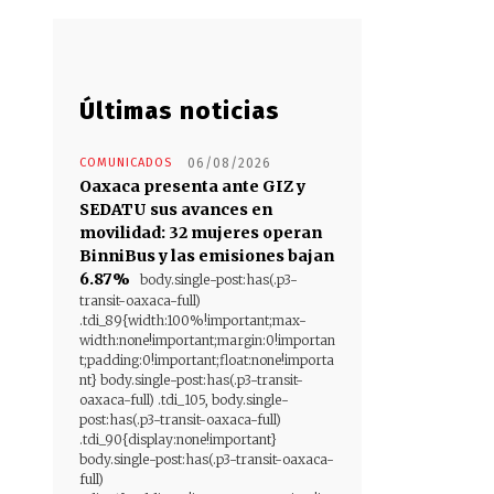
Últimas noticias
COMUNICADOS
06/08/2026
Oaxaca presenta ante GIZ y
SEDATU sus avances en
movilidad: 32 mujeres operan
BinniBus y las emisiones bajan
6.87%
body.single-post:has(.p3-
transit-oaxaca-full)
.tdi_89{width:100%!important;max-
width:none!important;margin:0!importan
t;padding:0!important;float:none!importa
nt} body.single-post:has(.p3-transit-
oaxaca-full) .tdi_105, body.single-
post:has(.p3-transit-oaxaca-full)
.tdi_90{display:none!important}
body.single-post:has(.p3-transit-oaxaca-
full)