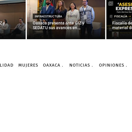
OAXACA
a y amenaza con huelg
INFRAESTRUCTURA
FISCALÍA
Z y
Oaxaca presenta ante GIZ y
Fiscalía d
.
SEDATU sus avances en...
material d
-
Por
AGENCIA INFORMATIVA CONACYT
12/10/2015
LIDAD
MUJERES
OAXACA
NOTICIAS
OPINIONES