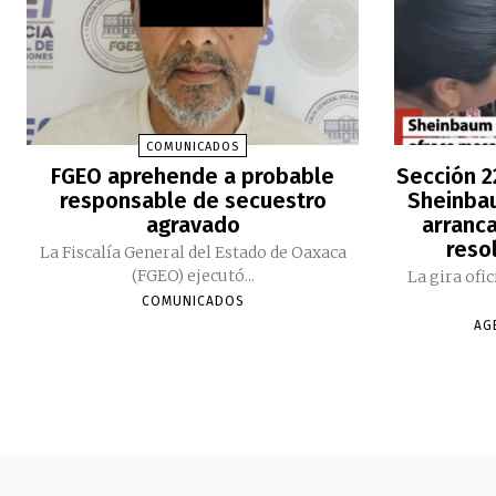
COMUNICADOS
FGEO aprehende a probable
Sección 2
responsable de secuestro
Sheinbau
agravado
arranc
reso
La Fiscalía General del Estado de Oaxaca
(FGEO) ejecutó...
La gira ofi
COMUNICADOS
AG