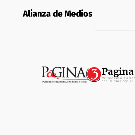
Alianza de Medios
Pagina
Periodismo huma
con mision social