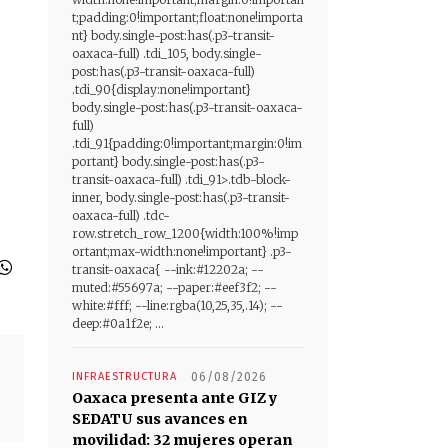
t;padding:0!important;float:none!importa
nt} body.single-post:has(.p3-transit-
oaxaca-full) .tdi_105, body.single-
post:has(.p3-transit-oaxaca-full)
.tdi_90{display:none!important}
body.single-post:has(.p3-transit-oaxaca-
full)
.tdi_91{padding:0!important;margin:0!im
portant} body.single-post:has(.p3-
transit-oaxaca-full) .tdi_91>.tdb-block-
inner, body.single-post:has(.p3-transit-
oaxaca-full) .tdc-
row.stretch_row_1200{width:100%!imp
ortant;max-width:none!important} .p3-
transit-oaxaca{ --ink:#12202a; --
muted:#55697a; --paper:#eef3f2; --
white:#fff; --line:rgba(10,25,35,.14); --
deep:#0a1f2e; ...
INFRAESTRUCTURA
06/08/2026
Oaxaca presenta ante GIZ y
SEDATU sus avances en
movilidad: 32 mujeres operan