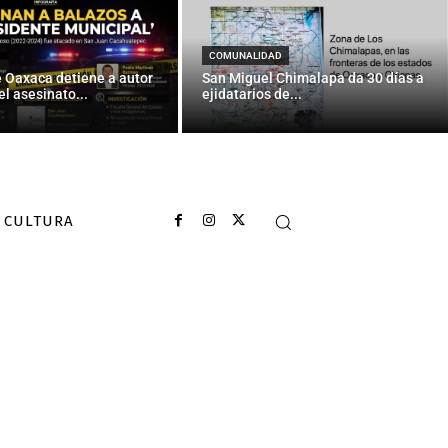
a de hambre
COMUNALIDAD
e Oaxaca detiene a autor
San Miguel Chimalapa da 30 días a
el asesinato...
ejidatarios de...
CULTURA