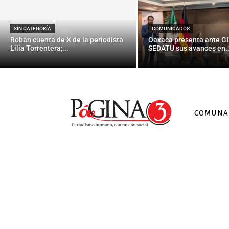
CIPO march
SIN CATEGORÍA
COMUNICADOS
Roban cuenta de X de la periodista
Oaxaca presenta ante GI
Lilia Torrentera;...
SEDATU sus avances en..
COMUNA