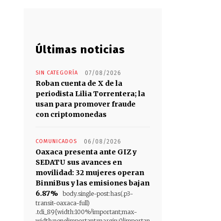
Últimas noticias
SIN CATEGORÍA
07/08/2026
Roban cuenta de X de la
periodista Lilia Torrentera; la
usan para promover fraude
con criptomonedas
COMUNICADOS
06/08/2026
Oaxaca presenta ante GIZ y
SEDATU sus avances en
movilidad: 32 mujeres operan
BinniBus y las emisiones bajan
6.87%
body.single-post:has(.p3-
transit-oaxaca-full)
.tdi_89{width:100%!important;max-
width:none!important;margin:0!importan