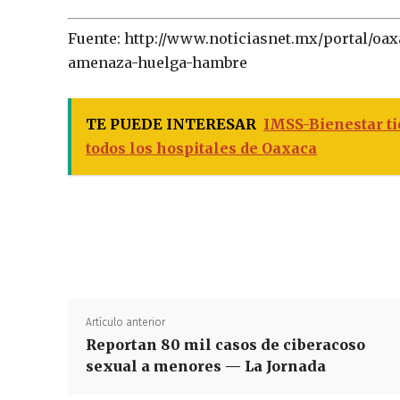
Fuente: http://www.noticiasnet.mx/portal/oa
amenaza-huelga-hambre
TE PUEDE INTERESAR
IMSS-Bienestar ti
todos los hospitales de Oaxaca
Artículo anterior
Reportan 80 mil casos de ciberacoso
sexual a menores — La Jornada