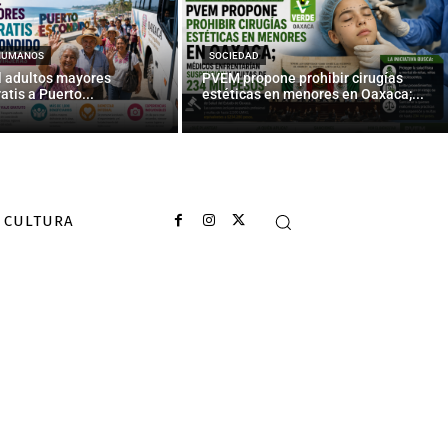
caso Iguala
HUMANOS
SOCIEDAD
l adultos mayores
PVEM propone prohibir cirugías
atis a Puerto...
estéticas en menores en Oaxaca;...
CULTURA