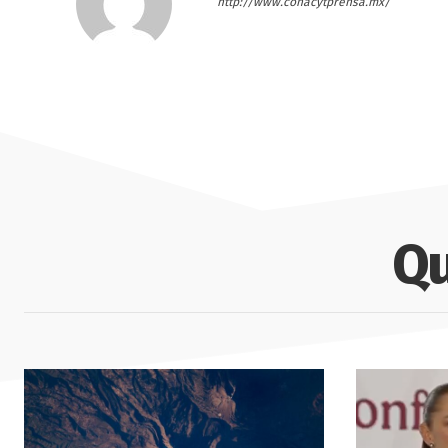
http://www.conacytprensa.mx/
Qu