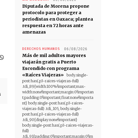
Diputada de Morena propone
protocolo para proteger a
periodistas en Oaxaca; plantea
respuesta en 72 horas ante
amenazas
DERECHOS HUMANOS
06/08/2026
Más de mil adultos mayores
viajarán gratis a Puerto
Escondido con programa
«Raíces Viajeras»
body.single-
post:has(.p3-raices-viajeras-full)
.tdi_89{width:100%!important;max-
width:none!important;margin:0!importan
s
t;padding:0!important;float:none!importa
nt} body.single-post:has(.p3-raices-
viajeras-full) .tdi_105, body.single-
post:has(.p3-raices-viajeras-full)
.tdi_90{display:none!important}
body.single-post:has(.p3-raices-viajeras-
full)
.tdi_91{padding:0!important;margin:0!im