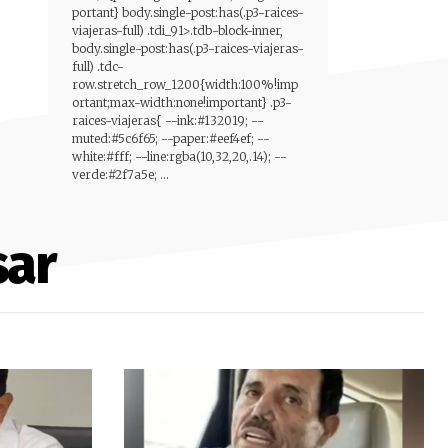
portant} body.single-post:has(.p3-raices-
viajeras-full) .tdi_91>.tdb-block-inner,
body.single-post:has(.p3-raices-viajeras-
full) .tdc-
row.stretch_row_1200{width:100%!imp
ortant;max-width:none!important} .p3-
raices-viajeras{ --ink:#132019; --
muted:#5c6f65; --paper:#eef4ef; --
white:#fff; --line:rgba(10,32,20,.14); --
verde:#2f7a5e; ...
sar