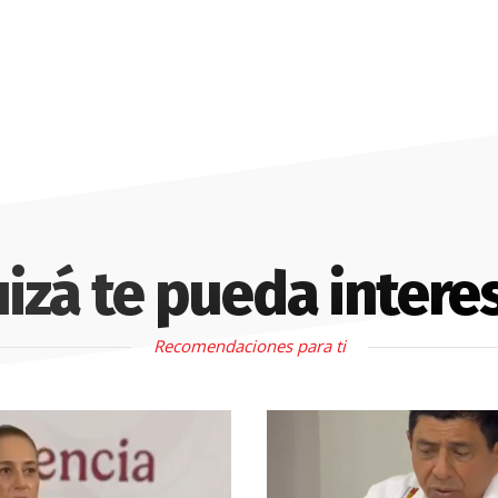
izá te pueda intere
Recomendaciones para ti