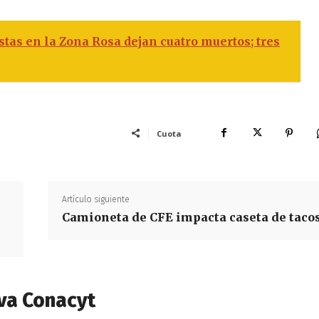
stas en la Zona Rosa dejan cuatro muertos; tres
Cuota
Artículo siguiente
Camioneta de CFE impacta caseta de taco
va Conacyt