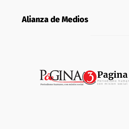
Alianza de Medios
Pagina
Periodismo huma
con mision social