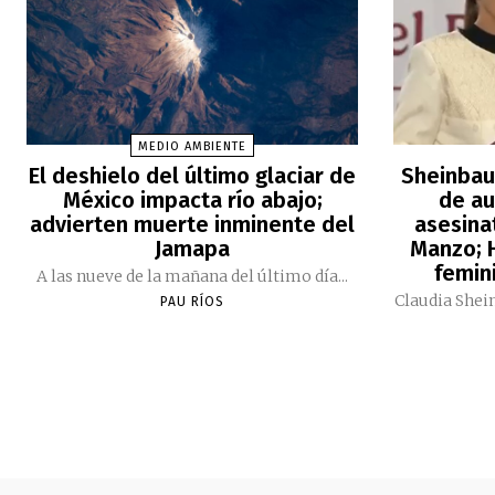
MEDIO AMBIENTE
El deshielo del último glaciar de
Sheinbau
México impacta río abajo;
de au
advierten muerte inminente del
asesina
Jamapa
Manzo; H
femini
A las nueve de la mañana del último día...
Claudia Shei
PAU RÍOS