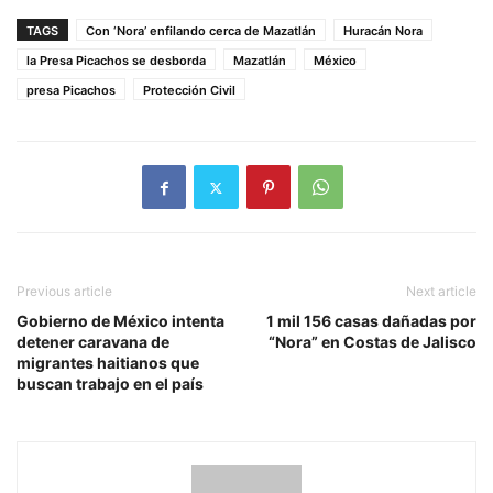
TAGS
Con ‘Nora’ enfilando cerca de Mazatlán
Huracán Nora
la Presa Picachos se desborda
Mazatlán
México
presa Picachos
Protección Civil
Previous article
Next article
Gobierno de México intenta
1 mil 156 casas dañadas por
detener caravana de
“Nora” en Costas de Jalisco
migrantes haitianos que
buscan trabajo en el país