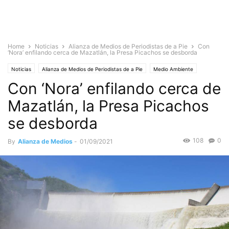
Home
Noticias
Alianza de Medios de Periodistas de a Pie
Con
‘Nora’ enfilando cerca de Mazatlán, la Presa Picachos se desborda
Noticias
Alianza de Medios de Periodistas de a Pie
Medio Ambiente
Con ‘Nora’ enfilando cerca de
Nacionales
Sociedad
Mazatlán, la Presa Picachos
se desborda
108
0
By
Alianza de Medios
-
01/09/2021