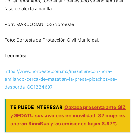
Por el fenomeno, todo el sur del estado se encuentra en
fase de alerta amarilla.
Porr: MARCO SANTOS/Noroeste
Foto: Cortesía de Protección Civil Municipal.
Leer más:
https://www.noroeste.com.mx/mazatlan/con-nora-
enfilando-cerca-de-mazatlan-la-presa-picachos-se-
desborda-GC1334697
TE PUEDE INTERESAR
Oaxaca presenta ante GIZ
y SEDATU sus avances en movilidad: 32 mujeres
operan BinniBus y las emisiones bajan 6.87%