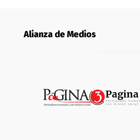
Alianza de Medios
Pagina
Periodismo huma
con mision social