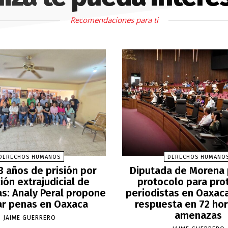
Recomendaciones para ti
DERECHOS HUMANOS
DERECHOS HUMANO
3 años de prisión por
Diputada de Morena
ión extrajudicial de
protocolo para pro
as: Analy Peral propone
periodistas en Oaxaca
ar penas en Oaxaca
respuesta en 72 hor
amenazas
JAIME GUERRERO