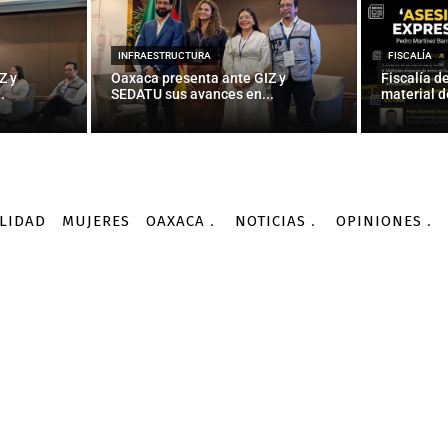
ión dicen ¡Sí a la Vida! y
en Zanatepec
INFRAESTRUCTURA
FISCALÍA
Z y
Oaxaca presenta ante GIZ y
Fiscalía d
.
SEDATU sus avances en...
material d
-
Por
DIANA MANZO
08/06/2017
LIDAD
MUJERES
OAXACA
NOTICIAS
OPINIONES