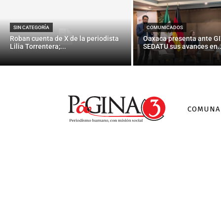
Con reforestac
SIN CATEGORÍA
COMUNICADOS
Roban cuenta de X de la periodista
Oaxaca presenta ante GI
Lilia Torrentera;...
SEDATU sus avances en..
COMUNA