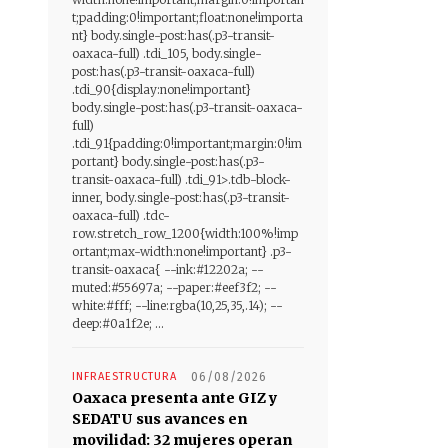
t;padding:0!important;float:none!importa
nt} body.single-post:has(.p3-transit-
oaxaca-full) .tdi_105, body.single-
post:has(.p3-transit-oaxaca-full)
.tdi_90{display:none!important}
body.single-post:has(.p3-transit-oaxaca-
full)
.tdi_91{padding:0!important;margin:0!im
portant} body.single-post:has(.p3-
transit-oaxaca-full) .tdi_91>.tdb-block-
inner, body.single-post:has(.p3-transit-
oaxaca-full) .tdc-
row.stretch_row_1200{width:100%!imp
ortant;max-width:none!important} .p3-
transit-oaxaca{ --ink:#12202a; --
muted:#55697a; --paper:#eef3f2; --
white:#fff; --line:rgba(10,25,35,.14); --
deep:#0a1f2e; ...
INFRAESTRUCTURA
06/08/2026
Oaxaca presenta ante GIZ y
SEDATU sus avances en
movilidad: 32 mujeres operan