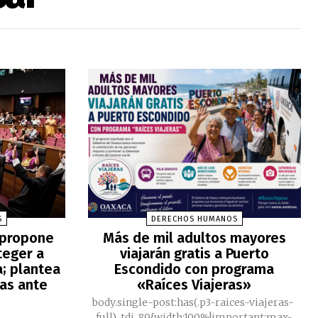
S
DERECHOS HUMANOS
 propone
Más de mil adultos mayores
teger a
viajarán gratis a Puerto
; plantea
Escondido con programa
as ante
«Raíces Viajeras»
body.single-post:has(.p3-raices-viajeras-
full) .tdi_89{width:100%!important;max-