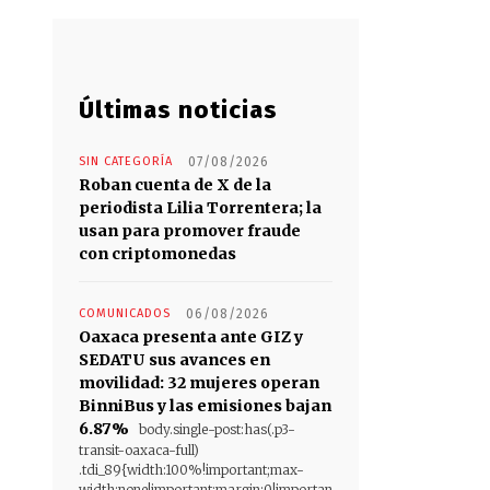
Últimas noticias
SIN CATEGORÍA
07/08/2026
Roban cuenta de X de la
periodista Lilia Torrentera; la
usan para promover fraude
con criptomonedas
COMUNICADOS
06/08/2026
Oaxaca presenta ante GIZ y
SEDATU sus avances en
movilidad: 32 mujeres operan
BinniBus y las emisiones bajan
6.87%
body.single-post:has(.p3-
transit-oaxaca-full)
.tdi_89{width:100%!important;max-
width:none!important;margin:0!importan