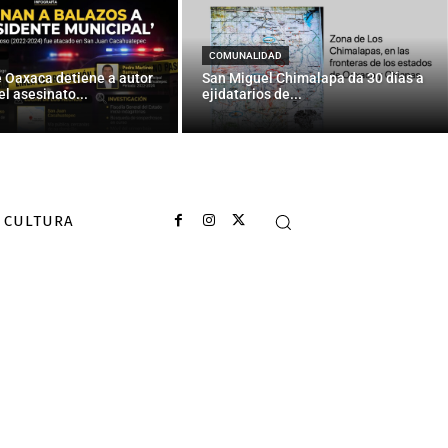
 ¡No a la Mina!
COMUNALIDAD
e Oaxaca detiene a autor
San Miguel Chimalapa da 30 días a
el asesinato...
ejidatarios de...
CULTURA