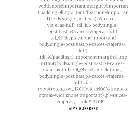
width:none!important;margin:0!importan
t;padding:0!important;float:none!importan
t} body.single-post:has(.p3-raices-
viajeras-full) .tdi_105, body.single-
post:has(.p3-raices-viajeras-full)
.tdi_90{display:none!important}
body.single-post:has(.p3-raices-viajeras-
full)
.tdi_91{padding:0!important;margin:0!imp
ortant} body.single-post:has(.p3-raices-
viajeras-full) .tdi_91>.tdb-block-inner,
body.single-post:has(.p3-raices-viajeras-
full) .tdc-
row.stretch_row_1200{width:100%!importa
nt;max-width:none!important} .p3-raices-
viajeras{ --ink:#132019; ...
JAIME GUERRERO