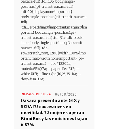
oaxaca-full) .tdi_105, body.single-
post:has(.p3-transit-oaxaca-full)
.tdi_90{display:none!important}
body.single-post:has(.p3-transit-oaxaca-
full)
.tdi_91{padding:0!important;margin:0!im
portant} body.single-post:has(.p3-
transit-oaxaca-full) .tdi_91>.tdb-block-
inner, body.single-post:has(.p3-transit-
oaxaca-full) .tdc-
row.stretch_row_1200{width:100%!imp
ortant;max-width:none!important} .p3-
transit-oaxaca{ --ink:#12202a; --
muted:#55697a; --paper:#eef3f2; --
white:#fff; --line:rgba(10,25,35,.14); --
deep:#0a1f2e; ...
INFRAESTRUCTURA
06/08/2026
Oaxaca presenta ante GIZ y
SEDATU sus avances en
movilidad: 32 mujeres operan
BinniBus y las emisiones bajan
6.87%