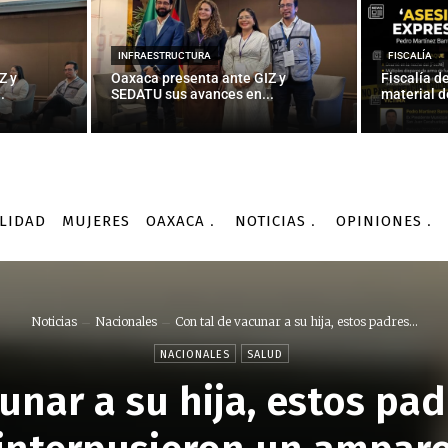
INFRAESTRUCTURA
FISCALÍA
Z y
Oaxaca presenta ante GIZ y
Fiscalía d
.
SEDATU sus avances en...
material d
LIDAD
MUJERES
OAXACA
NOTICIAS
OPINIONES
Noticias
Nacionales
Con tal de vacunar a su hija, estos padres...
NACIONALES
SALUD
cunar a su hija, estos pa