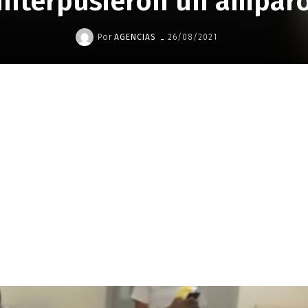
interpusieron un ampar
-
Por
AGENCIAS
26/08/2021