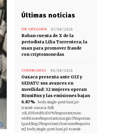
Últimas noticias
SIN CATEGORÍA
07/08/2026
Roban cuenta de X de la
periodista Lilia Torrentera; la
usan para promover fraude
con criptomonedas
COMUNICADOS
06/08/2026
Oaxaca presenta ante GIZ y
SEDATU sus avances en
movilidad: 32 mujeres operan
BinniBus y las emisiones bajan
6.87%
body.single-post:has(.p3-
transit-oaxaca-full)
.tdi_89{width:100%!important;max-
width:none!important;margin:0!importan
t;padding:0!important;float:none!importa
nt} body.single-post:has(.p3-transit-