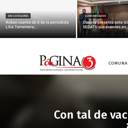
SIN CATEGORÍA
COMUNICADOS
Roban cuenta de X de la periodista
Oaxaca presenta ante GI
Lilia Torrentera;...
SEDATU sus avances en..
COMUNA
Con tal de va