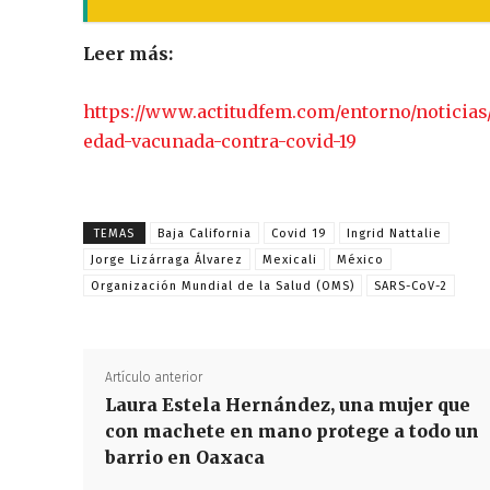
Leer más:
https://www.actitudfem.com/entorno/noticias
edad-vacunada-contra-covid-19
TEMAS
Baja California
Covid 19
Ingrid Nattalie
Jorge Lizárraga Álvarez
Mexicali
México
Organización Mundial de la Salud (OMS)
SARS-CoV-2
Artículo anterior
Laura Estela Hernández, una mujer que
con machete en mano protege a todo un
barrio en Oaxaca