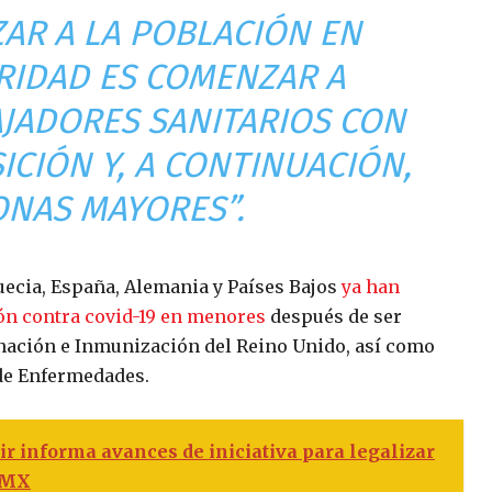
ZAR A LA POBLACIÓN EN
ORIDAD ES COMENZAR A
JADORES SANITARIOS CON
ICIÓN Y, A CONTINUACIÓN,
ONAS MAYORES”.
Suecia, España, Alemania y Países Bajos
ya han
ón contra covid-19 en menores
después de ser
ación e Inmunización del Reino Unido, así como
 de Enfermedades.
ir informa avances de iniciativa para legalizar
CDMX