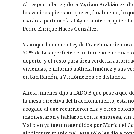
Al respecto la regidora Myriam Arabián expli
los vecinos piensan -que es, finalmente, lo qu
esa área pertenecía al Ayuntamiento, quien l
Pedro Enrique Haces González.
Y aunque la misma Ley de Fraccionamientos es
50% de la superficie de un terreno en donaci
deporte, y el resto para área verde, la autori
viviendas, e informó a Alicia Jiménez y sus ve
en San Ramón, a 7 kilómetros de distancia.
Alicia Jiménez dijo a LADO B que pese a que d
la mesa directiva del fraccionamiento, esta no
abogado al que recurrieron ella y otros colo
manifestaron y hablaron con la empresa, sin 
Y si bien ya fueron atendidos por María del C
sindicatura municipal, esta sólo les dio a co