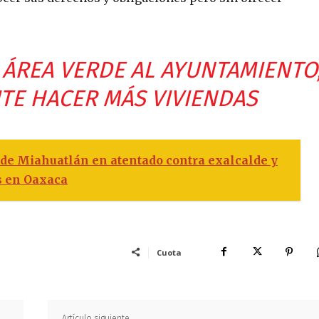
ÁREA VERDE AL AYUNTAMIENTO
ITE HACER MÁS VIVIENDAS
 de Miahuatlán en atentado contra exalcalde y
os en Oaxaca
Cuota
Artículo siguiente