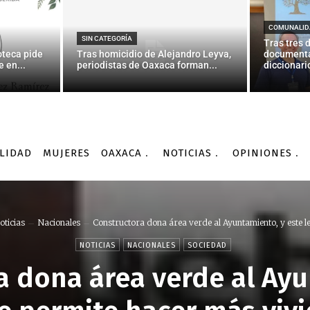
COMUNALID
SIN CATEGORÍA
Tras tres 
oteca pide
Tras homicidio de Alejandro Leyva,
documenta
 en...
periodistas de Oaxaca forman...
diccionario
LIDAD
MUJERES
OAXACA
NOTICIAS
OPINIONES
oticias
Nacionales
Constructora dona área verde al Ayuntamiento, y este le.
NOTICIAS
NACIONALES
SOCIEDAD
a dona área verde al Ayu