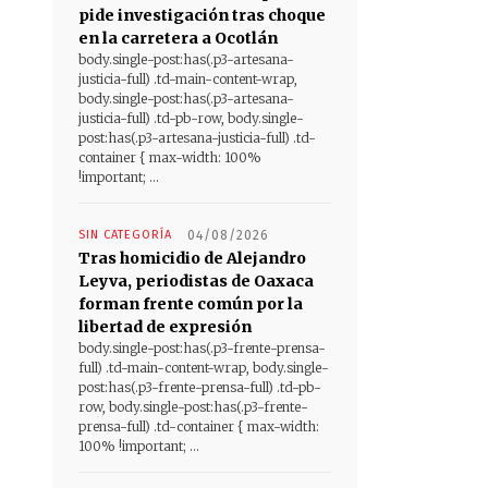
pide investigación tras choque
en la carretera a Ocotlán
body.single-post:has(.p3-artesana-
justicia-full) .td-main-content-wrap,
body.single-post:has(.p3-artesana-
justicia-full) .td-pb-row, body.single-
post:has(.p3-artesana-justicia-full) .td-
container { max-width: 100%
!important; ...
SIN CATEGORÍA
04/08/2026
Tras homicidio de Alejandro
Leyva, periodistas de Oaxaca
forman frente común por la
libertad de expresión
body.single-post:has(.p3-frente-prensa-
full) .td-main-content-wrap, body.single-
post:has(.p3-frente-prensa-full) .td-pb-
row, body.single-post:has(.p3-frente-
prensa-full) .td-container { max-width:
100% !important; ...