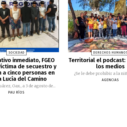
SOCIEDAD
DERECHOS HUMANO
ativo inmediato, FGEO
Territorial el podcast:
víctima de secuestro y
los medios
n a cinco personas en
¿Se le debe prohibir a la niñ
a Lucía del Camino
AGENCIAS
árez, Oax., a 3 de agosto de...
PAU RÍOS