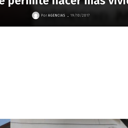
le permite hacer más viv
-
Por
AGENCIAS
19/10/2017