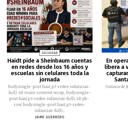
SOCIEDAD
Haidt pide a Sheinbaum cuentas
En oper
en redes desde los 16 años y
libera a 
escuelas sin celulares toda la
captura
jornada
Sant
body.single-post:has(.p3-redes-infancias-
Oaxaca de Ju
full) .td-main-content-wrap, body.single-
post:has(.p3-redes-infancias-full) .td-pb-
row, body.single-post:has(.p3-redes-
infancias-full)...
JAIME GUERRERO