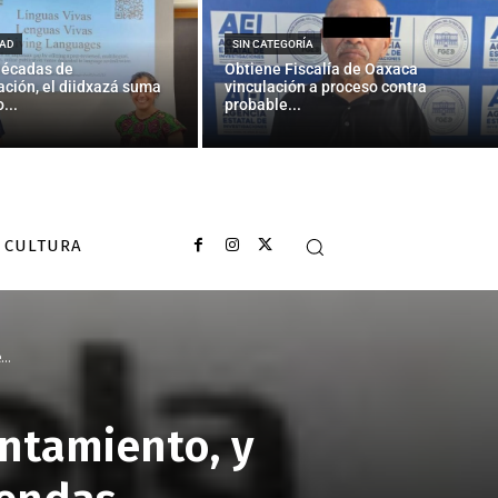
AD
SIN CATEGORÍA
décadas de
Obtiene Fiscalía de Oaxaca
ción, el diidxazá suma
vinculación a proceso contra
...
probable...
CULTURA
..
ntamiento, y