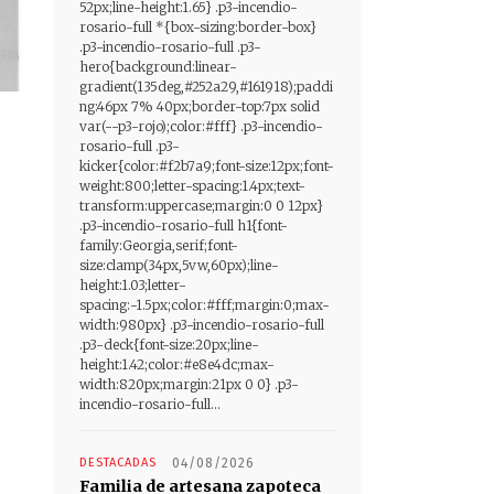
52px;line-height:1.65} .p3-incendio-
rosario-full *{box-sizing:border-box}
.p3-incendio-rosario-full .p3-
hero{background:linear-
gradient(135deg,#252a29,#161918);paddi
ng:46px 7% 40px;border-top:7px solid
var(--p3-rojo);color:#fff} .p3-incendio-
rosario-full .p3-
kicker{color:#f2b7a9;font-size:12px;font-
weight:800;letter-spacing:1.4px;text-
transform:uppercase;margin:0 0 12px}
.p3-incendio-rosario-full h1{font-
family:Georgia,serif;font-
size:clamp(34px,5vw,60px);line-
height:1.03;letter-
spacing:-1.5px;color:#fff;margin:0;max-
width:980px} .p3-incendio-rosario-full
.p3-deck{font-size:20px;line-
height:1.42;color:#e8e4dc;max-
width:820px;margin:21px 0 0} .p3-
incendio-rosario-full...
DESTACADAS
04/08/2026
Familia de artesana zapoteca