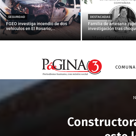
SEGURIDAD
DESTACADAS
FGEO investiga incendio de dos
Familia de artesana zap
vehículos en El Rosario;...
investigación tras choque
COMUNA
N
Constructor