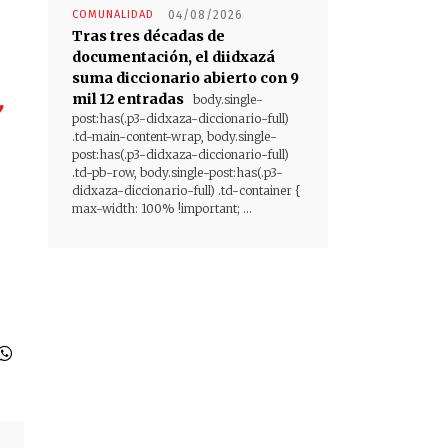
COMUNALIDAD
04/08/2026
Tras tres décadas de
documentación, el diidxazá
suma diccionario abierto con 9
,
mil 12 entradas
body.single-
post:has(.p3-didxaza-diccionario-full)
.td-main-content-wrap, body.single-
post:has(.p3-didxaza-diccionario-full)
.td-pb-row, body.single-post:has(.p3-
didxaza-diccionario-full) .td-container {
max-width: 100% !important; ...