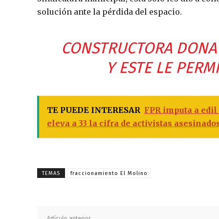
solución ante la pérdida del espacio.
CONSTRUCTORA DONA 
Y ESTE LE PERM
TE PUEDE INTERESAR
FPR imputa a edil
eleva a 33 la cifra de activistas asesinad
TEMAS
fraccionamiento El Molino
Artículo anterior