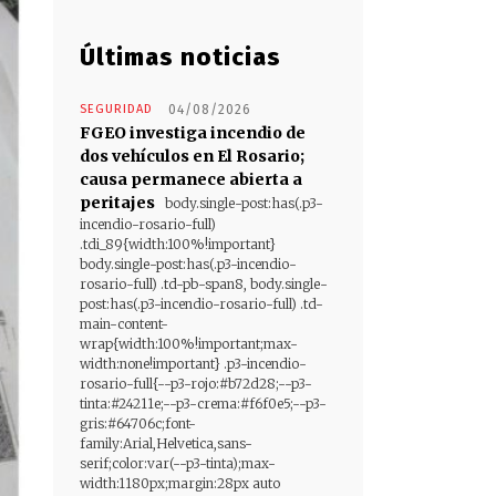
Últimas noticias
SEGURIDAD
04/08/2026
FGEO investiga incendio de
dos vehículos en El Rosario;
causa permanece abierta a
peritajes
body.single-post:has(.p3-
incendio-rosario-full)
.tdi_89{width:100%!important}
body.single-post:has(.p3-incendio-
rosario-full) .td-pb-span8, body.single-
post:has(.p3-incendio-rosario-full) .td-
main-content-
wrap{width:100%!important;max-
width:none!important} .p3-incendio-
rosario-full{--p3-rojo:#b72d28;--p3-
tinta:#24211e;--p3-crema:#f6f0e5;--p3-
gris:#64706c;font-
family:Arial,Helvetica,sans-
serif;color:var(--p3-tinta);max-
width:1180px;margin:28px auto