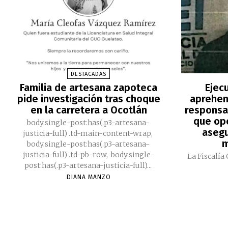
DESTACADAS
Familia de artesana zapoteca
Ejec
pide investigación tras choque
aprehen
en la carretera a Ocotlán
responsa
que ope
body.single-post:has(.p3-artesana-
asegu
justicia-full) .td-main-content-wrap,
m
body.single-post:has(.p3-artesana-
justicia-full) .td-pb-row, body.single-
La Fiscalía
post:has(.p3-artesana-justicia-full)...
DIANA MANZO