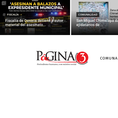
Continúan en
FISCALÍA
COMUNALIDAD
Fiscalía de Oaxaca detiene a autor
San Miguel Chimalapa da
material del asesinato...
ejidatarios de...
COMUNA