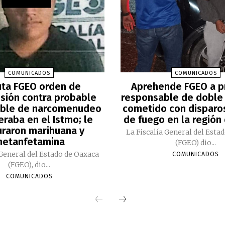
COMUNICADOS
COMUNICADOS
uta FGEO orden de
Aprehende FGEO a p
sión contra probable
responsable de doble
ble de narcomenudeo
cometido con disparo
raba en el Istmo; le
de fuego en la región
raron marihuana y
La Fiscalía General del Esta
etanfetamina
(FGEO) dio...
 General del Estado de Oaxaca
COMUNICADOS
(FGEO), dio...
COMUNICADOS