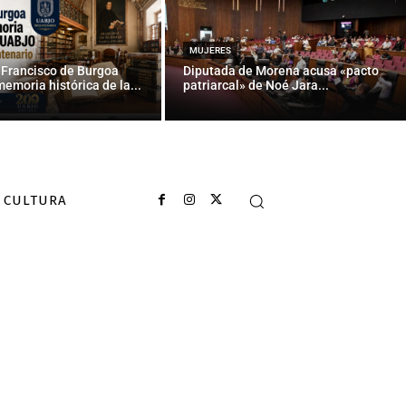
s municipales
MUJERES
 Francisco de Burgoa
Diputada de Morena acusa «pacto
memoria histórica de la...
patriarcal» de Noé Jara...
CULTURA