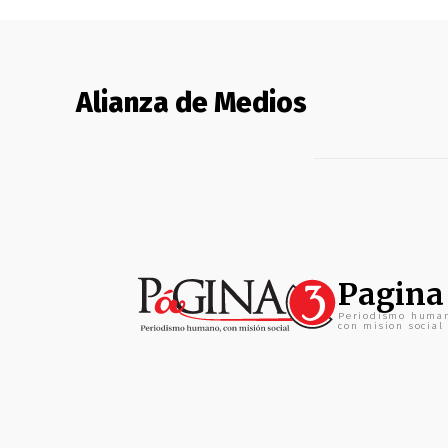
Alianza de Medios
Pagina
Periodismo huma
con mision social