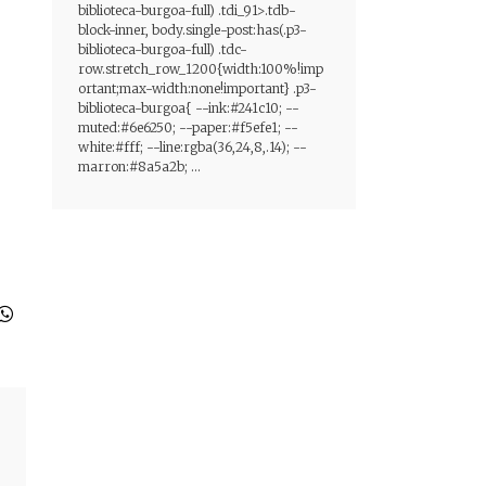
biblioteca-burgoa-full) .tdi_91>.tdb-
block-inner, body.single-post:has(.p3-
biblioteca-burgoa-full) .tdc-
row.stretch_row_1200{width:100%!imp
ortant;max-width:none!important} .p3-
biblioteca-burgoa{ --ink:#241c10; --
muted:#6e6250; --paper:#f5efe1; --
white:#fff; --line:rgba(36,24,8,.14); --
marron:#8a5a2b; ...