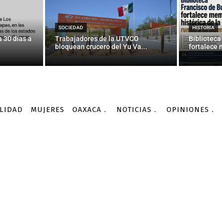
 paro de labores policía
de Juchitán
SOCIEDAD
HISTORIA
 30 días a
Trabajadores de la UTVCO
Biblioteca
bloquean crucero del Yu Va...
fortalece 
-
Por
DIANA MANZO
21/12/2015
LIDAD
MUJERES
OAXACA
NOTICIAS
OPINIONES