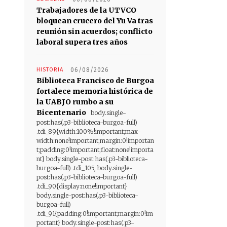
Trabajadores de la UTVCO
bloquean crucero del Yu Va tras
reunión sin acuerdos; conflicto
laboral supera tres años
HISTORIA
06/08/2026
Biblioteca Francisco de Burgoa
fortalece memoria histórica de
la UABJO rumbo a su
Bicentenario
body.single-
post:has(.p3-biblioteca-burgoa-full)
.tdi_89{width:100%!important;max-
width:none!important;margin:0!importan
t;padding:0!important;float:none!importa
nt} body.single-post:has(.p3-biblioteca-
burgoa-full) .tdi_105, body.single-
post:has(.p3-biblioteca-burgoa-full)
.tdi_90{display:none!important}
body.single-post:has(.p3-biblioteca-
burgoa-full)
.tdi_91{padding:0!important;margin:0!im
portant} body.single-post:has(.p3-