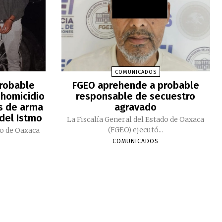
COMUNICADOS
robable
FGEO aprehende a probable
 homicidio
responsable de secuestro
s de arma
agravado
 del Istmo
La Fiscalía General del Estado de Oaxaca
(FGEO) ejecutó...
do de Oaxaca
COMUNICADOS