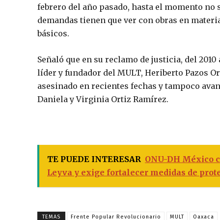
febrero del año pasado, hasta el momento no s
demandas tienen que ver con obras en materia 
básicos.
Señaló que en su reclamo de justicia, del 2010 
líder y fundador del MULT, Heriberto Pazos Or
asesinado en recientes fechas y tampoco avan
Daniela y Virginia Ortiz Ramírez.
TE PUEDE INTERESAR
ONU-DH México co
Leyva y exige fortalecer medidas de pro
TEMAS
Frente Popular Revolucionario
MULT
Oaxaca