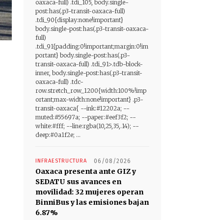
oaxaca-full) .tdi_105, body.single-
post:has(.p3-transit-oaxaca-full)
.tdi_90{display:none!important}
body.single-post:has(.p3-transit-oaxaca-
full)
.tdi_91{padding:0!important;margin:0!im
portant} body.single-post:has(.p3-
transit-oaxaca-full) .tdi_91>.tdb-block-
inner, body.single-post:has(.p3-transit-
oaxaca-full) .tdc-
row.stretch_row_1200{width:100%!imp
ortant;max-width:none!important} .p3-
transit-oaxaca{ --ink:#12202a; --
muted:#55697a; --paper:#eef3f2; --
white:#fff; --line:rgba(10,25,35,.14); --
deep:#0a1f2e; ...
INFRAESTRUCTURA
06/08/2026
Oaxaca presenta ante GIZ y
SEDATU sus avances en
movilidad: 32 mujeres operan
BinniBus y las emisiones bajan
6.87%