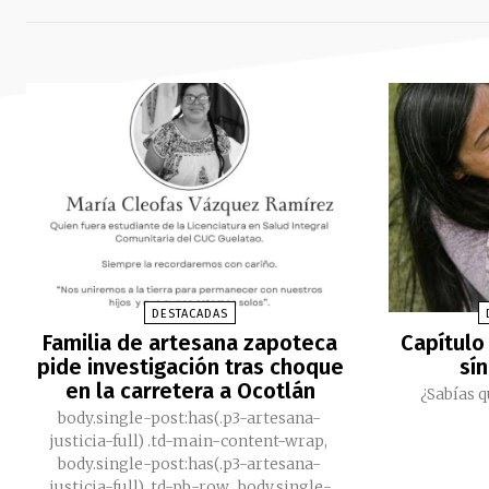
DESTACADAS
Familia de artesana zapoteca
Capítulo 
pide investigación tras choque
sí
en la carretera a Ocotlán
¿Sabías q
body.single-post:has(.p3-artesana-
justicia-full) .td-main-content-wrap,
body.single-post:has(.p3-artesana-
justicia-full) .td-pb-row, body.single-