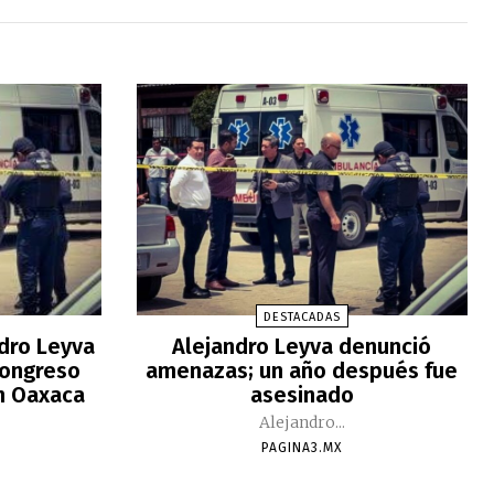
DESTACADAS
ndro Leyva
Alejandro Leyva denunció
Congreso
amenazas; un año después fue
n Oaxaca
asesinado
Alejandro...
PAGINA3.MX