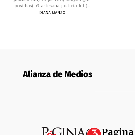
post:has(.p3-artesana-justicia-full)...
DIANA MANZO
Alianza de Medios
Pagina