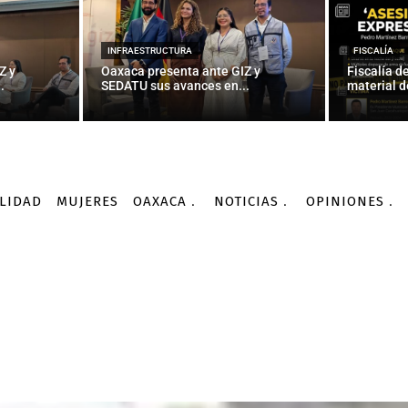
INFRAESTRUCTURA
FISCALÍA
Z y
Oaxaca presenta ante GIZ y
Fiscalía d
.
SEDATU sus avances en...
material d
LIDAD
MUJERES
OAXACA
NOTICIAS
OPINIONES