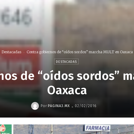
Destacadas
Contra gobiernos de “oídos sordos” marcha MULT en Oaxaca
DESTACADAS
nos de “oídos sordos” 
Oaxaca
-
Por
PAGINA3.MX
02/02/2016