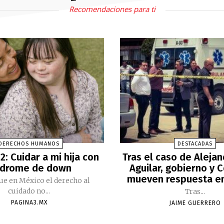
Recomendaciones para ti
DERECHOS HUMANOS
DESTACADAS
2: Cuidar a mi hija con
Tras el caso de Aleja
ndrome de down
Aguilar, gobierno y 
mueven respuesta e
ue en México el derecho al
cuidado no...
Tras...
PAGINA3.MX
JAIME GUERRERO