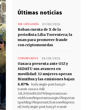
Últimas noticias
SIN CATEGORÍA
07/08/2026
Roban cuenta de X de la
periodista Lilia Torrentera; la
usan para promover fraude
con criptomonedas
COMUNICADOS
06/08/2026
Oaxaca presenta ante GIZ y
SEDATU sus avances en
movilidad: 32 mujeres operan
BinniBus y las emisiones bajan
6.87%
body.single-post:has(.p3-
transit-oaxaca-full)
.tdi_89{width:100%!important;max-
width:none!important;margin:0!importan
t;padding:0!important;float:none!importa
nt} body.single-post:has(.p3-transit-