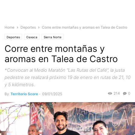
Home
Deportes
Corre entre montañas y aromas en Talea de Castro
Deportes
Oaxaca
Sierra Norte
Corre entre montañas y
aromas en Talea de Castro
*Convocan al Medio Maratón “Las Rutas del Café”, la justa
pedestre se realizará próximo 19 de enero en rutas de 21, 10
y 5 kilómetros.
214
0
By
Territorio Score
-
09/01/2025